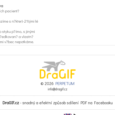
va
lích pacient?
zíme s n?kter)-21(ými lé
o styku p?ímo, s jinými
?edkovan? a vlastn?
imi v?bec nepotkáme.
 jsou pro ná\022 nemén?
í a také jim vlastn?
e za mnohé. N)11(ez?ídka i
 fivot.
ato? patologie Ben La
.o., která sídlí v)15(e blezské
© 2026
PERPETUM
info@dragif.cz
? nad Bazaly, poskytuje
DraGIF.cz
- snadný a efektní způsob sdílení PDF na Facebooku
 v rozsahu cel\203ho spek-
oru patologie. O tomto