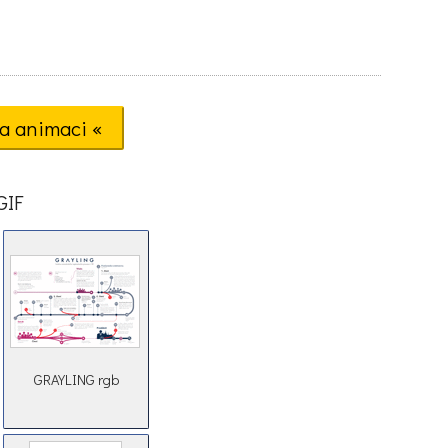
a animaci «
GIF
GRAYLING rgb