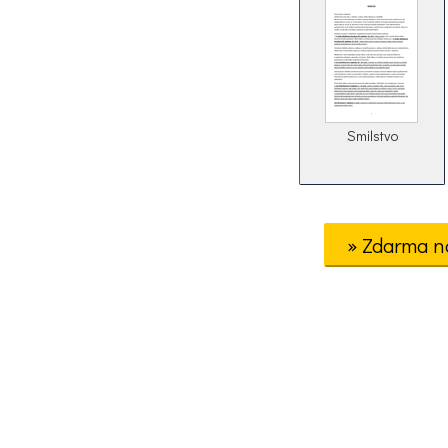
Smilstvo
» Zdarma n