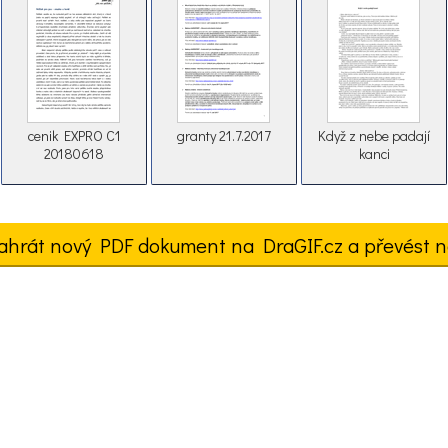
cenik EXPRO C1
granty 21.7.2017
Když z nebe padají
20180618
kanci
ahrát nový PDF dokument na DraGIF.cz a převést n