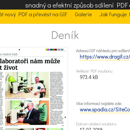
snadný a efektní způsob sdílení PD
t nový PDF a převést na GIF
Galerie
Jak funguje 
Deník
Adresa GIF náhledu pro sdílení
https://www.dragif.cz
Velikost PDF souboru:
973.4 kB
Více informací najdete zde:
www.spadia.cz/SiteCo
Datum uložení souboru:
17. 07. 2018