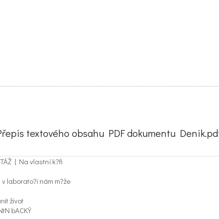
Přepis textového obsahu PDF dokumentu Denik.pdf
ÁŽ | Na vlastní k?fi
? v laborato?i nám m?že
nit život
tN bACKÝ