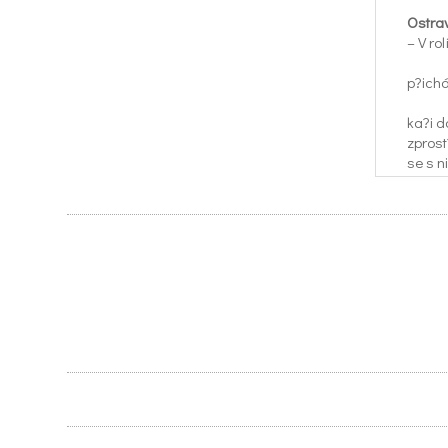
Ostra
– V ro
p?ichá
ka?i d
zprost
se s n
P?esto
d?lefit
vd??ím
za sv?j
Labor
bor s.r
Ostrav
slufby
tra ob