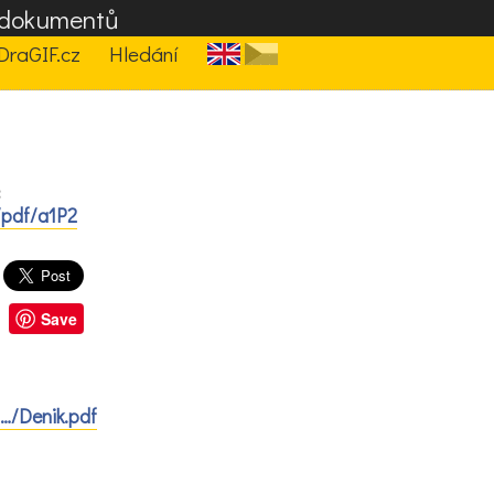
F dokumentů
DraGIF.cz
Hledání
:
/pdf/a1P2
Save
…/Denik.pdf