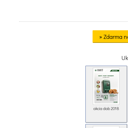
» Zdarma n
Uk
akcia dab 2018