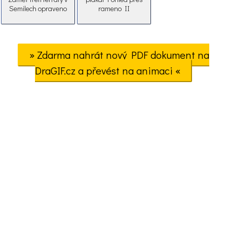
Semilech opraveno
rameno II
» Zdarma nahrát nový PDF dokument na
DraGIF.cz a převést na animaci «