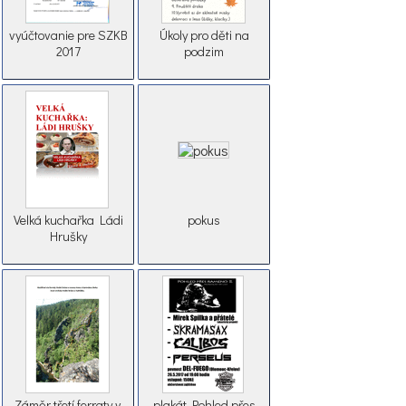
vyúčtovanie pre SZKB
Úkoly pro děti na
2017
podzim
Velká kuchařka Ládi
pokus
Hrušky
Záměr třetí ferraty v
plakát Pohled přes