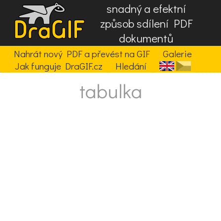
snadný a efektní
způsob sdílení PDF
dokumentů
Nahrát nový PDF a převést na GIF
Galerie
Jak funguje DraGIF.cz
Hledání
tabulka