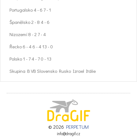
Portugalsko 4 - 6 7 - 1
Španělsko 2 - 8 4 - 6
Nizozemí 8 - 2 7 - 4
Řecko 6 - 4 6 - 4 13 - 0
Polsko 1 - 7 4 - 7 0 - 13
Skupina B VB Slovensko Rusko Izrael Itálie
Velká Británie 9 - 3 6 - 4
Slovensko 7 - 2 3 - 5
Rusko 2 - 7 15 - 0
Izrael 3 - 9 5 - 3 10 - 2
© 2026
PERPETUM
Itálie 4 - 6 0 - 15 2 - 10
info@dragif.cz