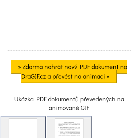
» Zdarma nahrát nový PDF dokument na
DraGIF.cz a převést na animaci «
Ukázka PDF dokumentů převedených na
animované GIF