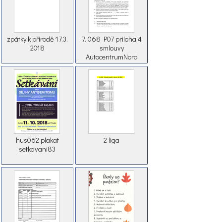
zpátky k přírodě 17.3.
7. 068 P07 priloha 4
2018
smlouvy
AutocentrumNord
hus062 plakat
2 liga
setkavani83