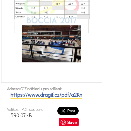
Adresa GIF náhledu pro sdílení:
https://www.dragif.cz/pdf/a2Kn
Velikost PDF souboru:
590.07 kB
Save