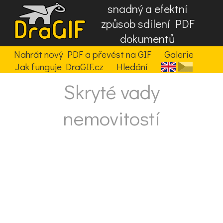
snadný a efektní
způsob sdílení PDF
dokumentů
Nahrát nový PDF a převést na GIF
Galerie
Jak funguje DraGIF.cz
Hledání
Skryté vady
nemovitostí