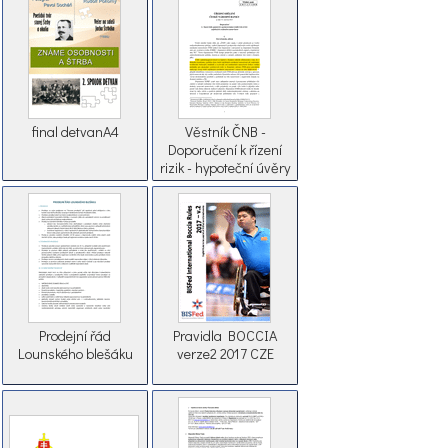
final detvanA4
Věstník ČNB -
Doporučení k řízení
rizik - hypoteční úvěry
Prodejní řád
Pravidla BOCCIA
Lounského blešáku
verze2 2017 CZE