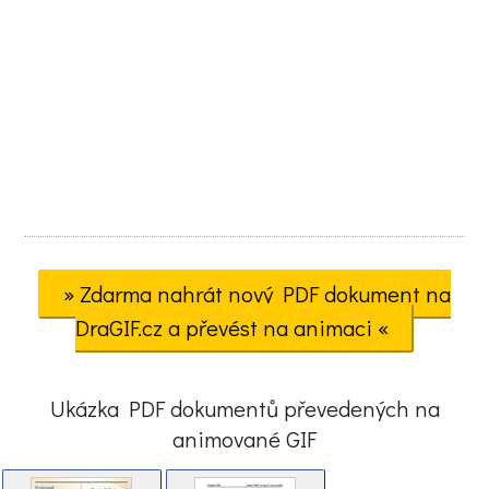
» Zdarma nahrát nový PDF dokument na
DraGIF.cz a převést na animaci «
Ukázka PDF dokumentů převedených na
animované GIF