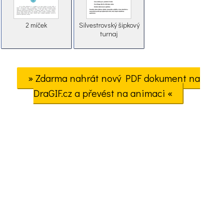
2 míček
Silvestrovský šipkový
turnaj
» Zdarma nahrát nový PDF dokument na
DraGIF.cz a převést na animaci «