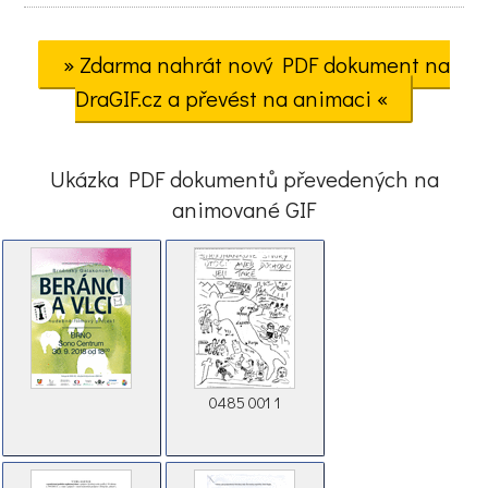
» Zdarma nahrát nový PDF dokument na
DraGIF.cz a převést na animaci «
Ukázka PDF dokumentů převedených na
animované GIF
0485 001 1