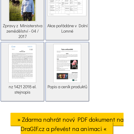
Zpravy z Ministerstva
Akce pořádáne v Dolní
zemědělství - 04 /
Lomné
2017
nz 1421 2018 el.
Popis a ceník produktů
stejnopis
» Zdarma nahrát nový PDF dokument na
DraGIF.cz a převést na animaci «