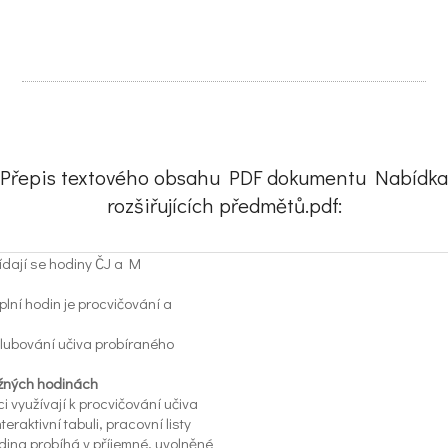
Přepis textového obsahu PDF dokumentu Nabídka
rozšiřujících předmětů.pdf:
ídají se hodiny ČJ a M
lní hodin je procvičování a
lubování učiva probíraného
žných hodinách
i využívají k procvičování učiva
nteraktivní tabuli, pracovní listy
ina probíhá v příjemné, uvolněné