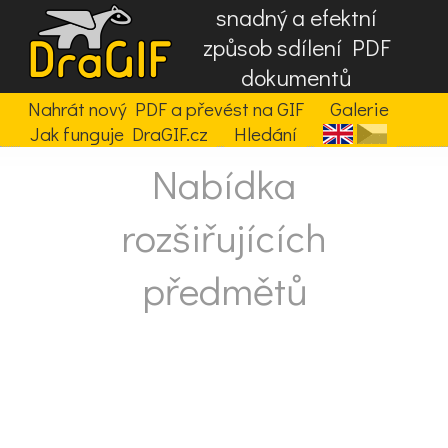
snadný a efektní
způsob sdílení PDF
dokumentů
Nahrát nový PDF a převést na GIF
Galerie
Jak funguje DraGIF.cz
Hledání
Nabídka
rozšiřujících
předmětů