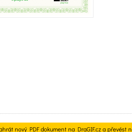
ahrát nový PDF dokument na DraGIF.cz a převést n