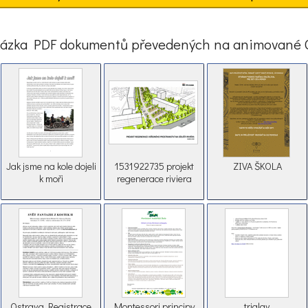
ázka PDF dokumentů převedených na animované 
Jak jsme na kole dojeli
1531922735 projekt
ZIVA ŠKOLA
k moři
regenerace riviera
Ostrava Registrace
Montessori principy
triglav