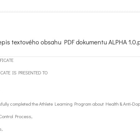
epis textového obsahu PDF dokumentu ALPHA 1.0.p
FICATE
ICATE IS PRESENTED TO
ully completed the Athlete Learning Program about Health & Anti-Do
Control Process,
s,