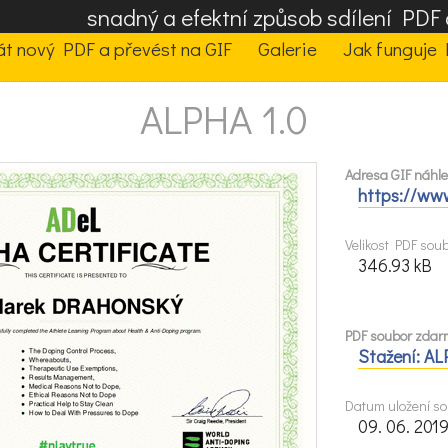
snadný a efektní způsob sdílení PD
t nový PDF a převést na GIF
Galerie
Jak funguje 
ALPHA 1.0
Adresa GIF náhled
https://www
Velikost PDF sou
346.93 kB
PDF soubor zdarm
Stažení: AL
Datum uložení so
09. 06. 201