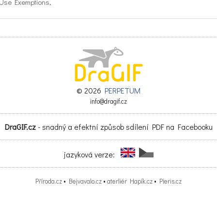
 Use Exemptions,
nagement,
sons Not to Dope,
sons Not to Dope
lp to Stay Clean
© 2026
PERPETUM
 With Pressures to Dope
info@dragif.cz
DraGIF.cz
- snadný a efektní způsob sdílení PDF na Facebooku
jazyková verze:
Příroda.cz
•
Bejvavalo.cz
•
aterliér Hapík.cz
•
Pieris.cz
HA 1.0.pdf