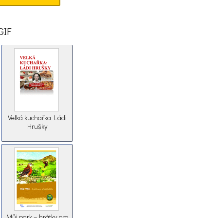
GIF
Velká kuchařka Ládi
Hrušky
Můj park – hrátky pro