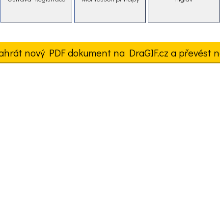
ahrát nový PDF dokument na DraGIF.cz a převést n