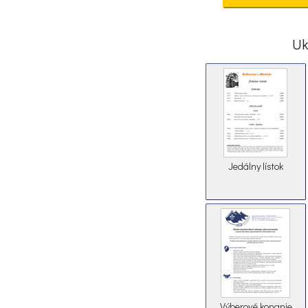
Uk
Jedálny lístok
Výberové konanie