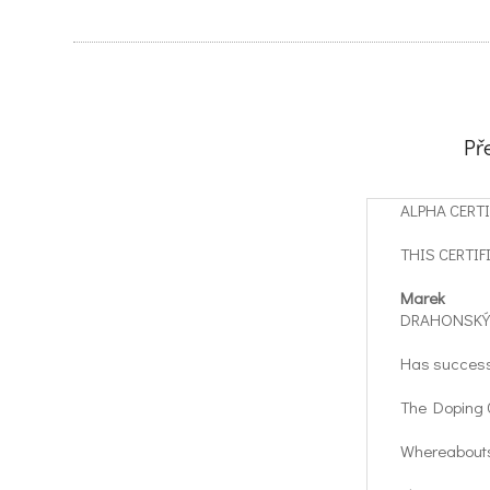
Př
ALPHA CERTI
THIS CERTIF
Marek
DRAHONSKÝ
Has successf
The Doping 
Whereabout