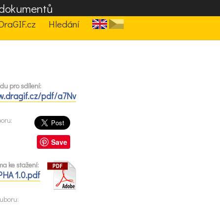
F dokumentů
DraGIF.cz
Hledání
u pro sdílení:
.dragif.cz/pdf/a7Nv
boru:
Save
a ke stažení:
PHA 1.0.pdf
uboru:
9