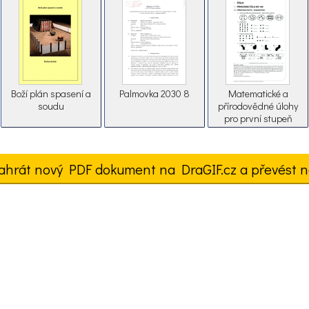
Boží plán spasení a
Palmovka 2030 8
Matematické a
soudu
přírodovědné úlohy
pro první stupeň
základní školy
ahrát nový PDF dokument na DraGIF.cz a převést n