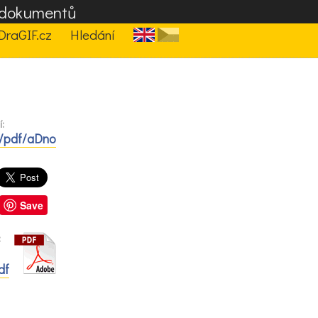
F dokumentů
DraGIF.cz
Hledání
:
z/pdf/aDno
Save
:
df