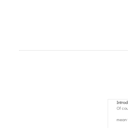
Introd
Of cou
mean t