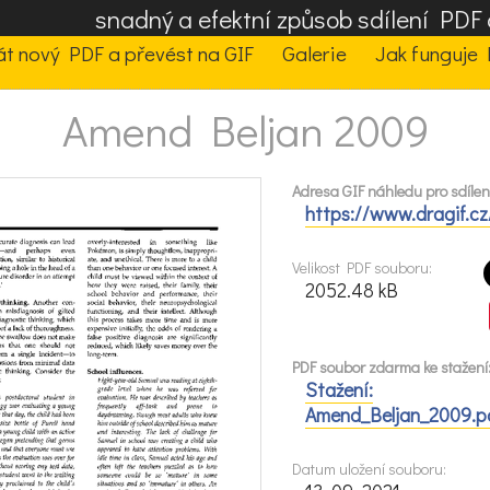
snadný a efektní způsob sdílení PD
t nový PDF a převést na GIF
Galerie
Jak funguje 
Amend Beljan 2009
Adresa GIF náhledu pro sdílení
https://www.dragif.c
Velikost PDF souboru:
2052.48 kB
PDF soubor zdarma ke stažení
Stažení:
Amend_Beljan_2009.p
Datum uložení souboru: