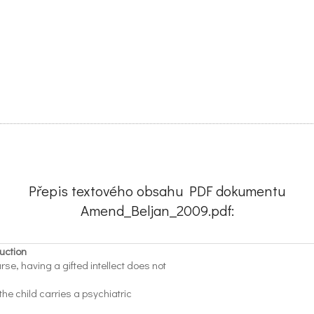
Přepis textového obsahu PDF dokumentu
Amend_Beljan_2009.pdf:
uction
rse, having a gifted intellect does not
he child carries a psychiatric