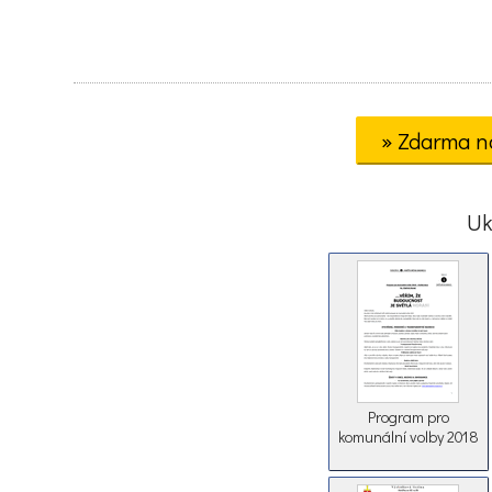
» Zdarma n
Uk
Program pro
komunální volby 2018