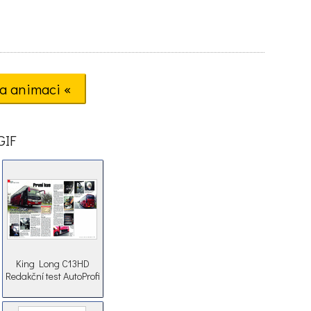
a animaci «
GIF
King Long C13HD
Redakční test AutoProfi