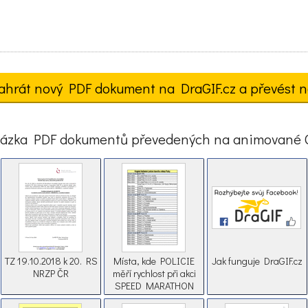
ahrát nový PDF dokument na DraGIF.cz a převést n
ázka PDF dokumentů převedených na animované 
TZ 19.10.2018 k 20. RS
Místa, kde POLICIE
Jak funguje DraGIF.cz
NRZP ČR
měří rychlost při akci
SPEED MARATHON