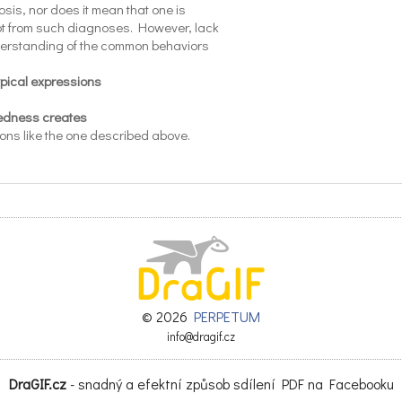
sis, nor does it mean that one is
t from such diagnoses. However, lack
derstanding of the common behaviors
pical expressions
tedness creates
ions like the one described above.
 and characteristics are misunderstood
hus, mislabeled or misdiagnosed.
thors' belief-based on almost three
s of collective experience as licensed
logists working with gifted children,
© 2026
PERPETUM
ts, and school
info@dragif.cz
ms-that this type
DraGIF.cz
- snadný a efektní způsob sdílení PDF na Facebooku