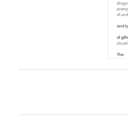
diagno
exemp
of un
and ty
of gif
situat
The
traits
and, t
It is
the au
decade
psycho
paren
progra