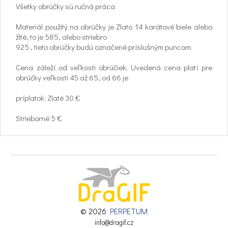
Všetky obrúčky sú ručná práca
Materiál použitý na obrúčky je Zlato 14 karátové biele alebo
žlté, to je 585, alebo striebro
925 , tieto obrúčky budú označené príslušným puncom.
Cena záleží od veľkosti obrúčiek. Uvedená cena platí pre
obrúčky veľkosti 45 až 65, od 66 je
príplatok: Zlaté 30 €
Strieborné 5 €
Uvedené ceny sú vždy za pár
V prípade požiadavky gravírovania dátumu sobáša, alebo
mena do obrúčok je len
u nás ZDARMA.
Rhodiovanie : je veľmi tvrdá vrstva najdrahšieho cenného
kovu. Používa sa na striebro ako
ochrana proti zoxidovaniu, na biele zlato aby malo krásne
© 2026
PERPETUM
bielu farbu, a na kombinované obrúčky
info@dragif.cz