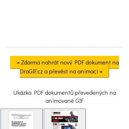
» Zdarma nahrát nový PDF dokument na
DraGIF.cz a převést na animaci «
Ukázka PDF dokumentů převedených na
animované GIF