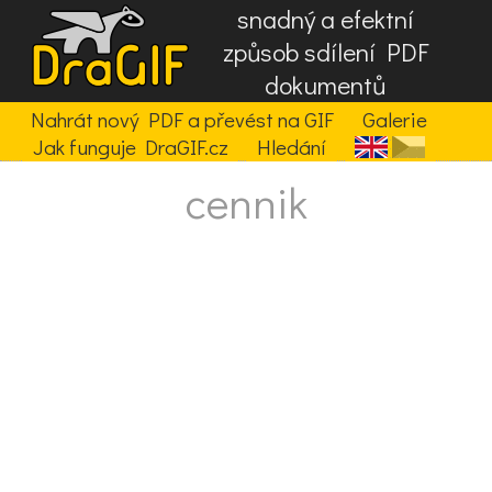
snadný a efektní
způsob sdílení PDF
dokumentů
Nahrát nový PDF a převést na GIF
Galerie
Jak funguje DraGIF.cz
Hledání
cennik