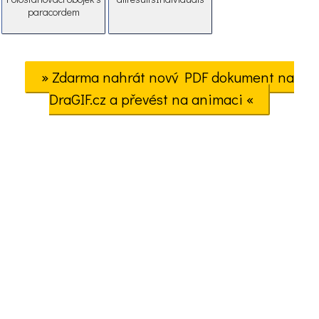
paracordem
» Zdarma nahrát nový PDF dokument na
DraGIF.cz a převést na animaci «