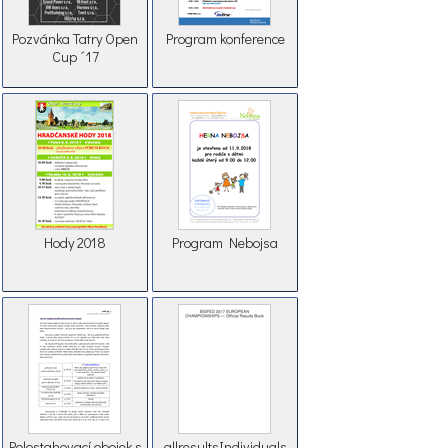
Pozvánka Tatry Open
Program konference
Cup ´17
Hody 2018
Program Nebojsa
Polostahovací obojek s
allresultsIndividuals