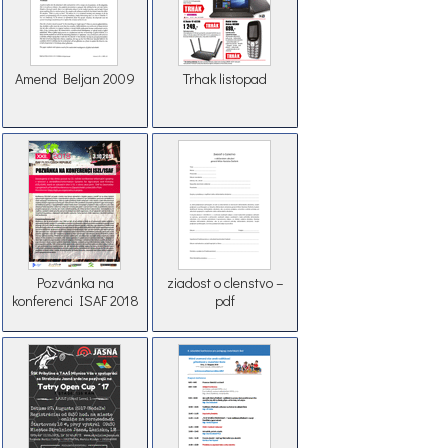
Amend Beljan 2009
Trhak listopad
Pozvánka na
ziadost o clenstvo –
konferenci ISAF 2018
pdf