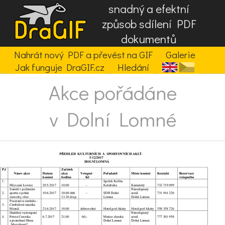
snadný a efektní
způsob sdílení PDF
dokumentů
Nahrát nový PDF a převést na GIF
Galerie
Jak funguje DraGIF.cz
Hledání
Akce pořádáne
v Dolní Lomné