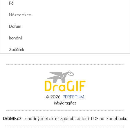
P.č
Název akce
Datum
konání
Začátek
akce
hodina
Vstupné
Kč
© 2026
PERPETUM
info@dragif.cz
Pořadatel
DraGIF.cz
- snadný a efektní způsob sdílení PDF na Facebooku
Místo konání