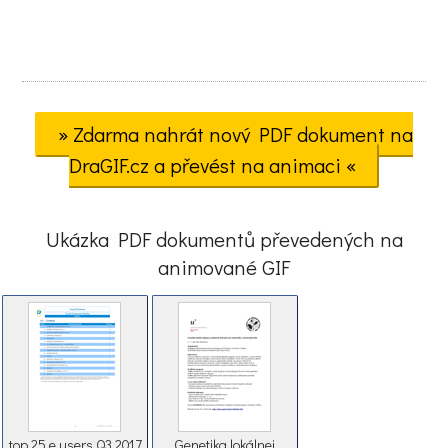
» Zdarma nahrát nový PDF dokument na
DraGIF.cz a převést na animaci «
Ukázka PDF dokumentů převedených na
animované GIF
top 25 e users Q3 2017
Genetika lokálnej