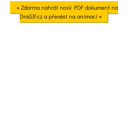
» Zdarma nahrát nový PDF dokument na
DraGIF.cz a převést na animaci «