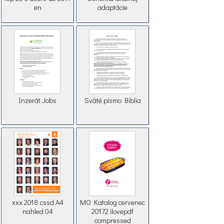
en
adaptácie
Inzerát Jobs
Sväté písmo Biblia
xxx 2018 cssd A4
MO Katalog cervenec
nahled 04
20172 ilovepdf
compressed