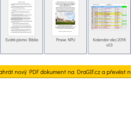
Sväté písmo Biblia
Praxe NPU
Kalendar akci 2018
v03
ahrát nový PDF dokument na DraGIF.cz a převést n