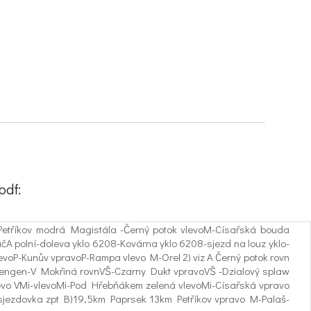
pdf:
 Petříkov modrá Magistála -Černý potok vlevoM-Císařská bouda
A polní-doleva yklo 6208-Kovárna yklo 6208-sjezd na louz yklo-
voP-Kunův vpravoP-Rampa vlevo M-Orel 2) viz A Černý potok rovn
ý Šengen-V Mokřiná rovnVŠ-Czarny Dukt vpravoVŠ -Dzialový splaw
levo VMi-vlevoMi-Pod Hřebňákem zelená vlevoMi-Císařská vpravo
nA-sjezdovka zpt B)19,5km Paprsek 13km Petříkov vpravo M-Palaš-