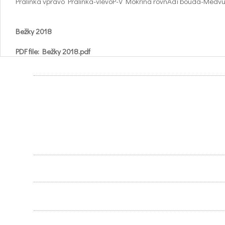
Pralinka vpravo Pralinka-vlevoP-V Mokřiná rovnAdí bouda-Medv
Bežky 2018
PDF file: Bežky 2018.pdf