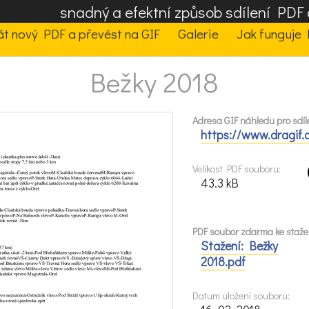
snadný a efektní způsob sdílení PD
t nový PDF a převést na GIF
Galerie
Jak funguje 
Bežky 2018
Adresa GIF náhledu pro sdíle
https://www.dragif.
Velikost PDF souboru:
43.3 kB
PDF soubor zdarma ke staže
Stažení: Bežky
2018.pdf
Datum uložení souboru: