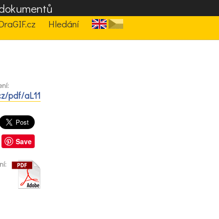
F dokumentů
DraGIF.cz
Hledání
ní:
cz/pdf/aL11
Save
ní: