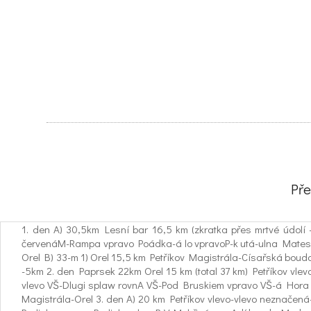
Pře
1. den A) 30,5km Lesní bar 16,5 km (zkratka přes mrtvé údol
červenáM-Rampa vpravo Poádka-á lo vpravoP-k utá-ulna Mates do
Orel B) 33-m 1) Orel 15,5 km Petříkov Magistrála-Císařská bou
-5km 2. den Paprsek 22km Orel 15 km (total 37 km) Petříkov vl
vlevo VŠ-Dlugi splaw rovnA VŠ-Pod Bruskiem vpravo VŠ-á Hora 
Magistrála-Orel 3. den A) 20 km Petříkov vlevo-vlevo neznačená