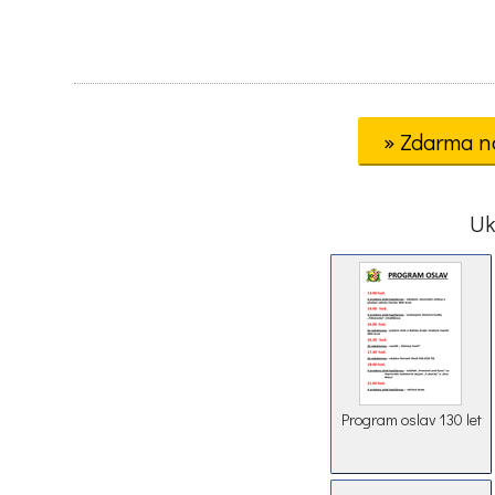
» Zdarma n
Uk
Program oslav 130 let