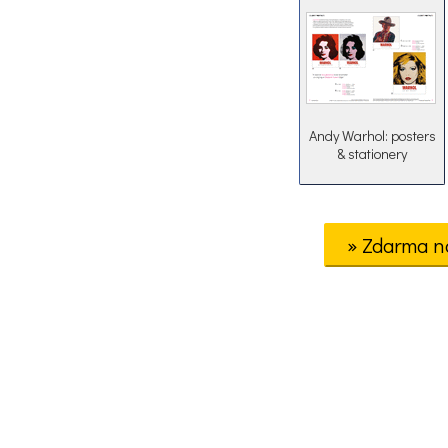
Andy Warhol: posters
& stationery
» Zdarma n