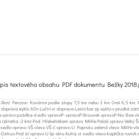
pis textového obsahu PDF dokumentu Bežky 2018.
í -3km) Penzion Kovárna podle stopy 7,5 km nebo 3 km Orel 6,5 km
prava eyklo 60n-Luční vr doprava-Lesní bar zp eyklo-v prudké zatáč
da vpravo poádka-á edlo vpravoP- vpravoP-Brousek vpravoP-Na Bae vle
evo (zkratka -2 km)-Pod Hřebeňákem vpravo Milíře-Palaš vpravo Velk
sedlo vpravo VŠ-vlevo VŠ-č vpravo-U Paprsku zelená vlevo Milíře-v
-Ostruo-Pod áí vpravo-U lip okru-Kutný vr sedlo vlevo-kaplička rov