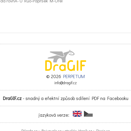
uda rovnA- U Růo-Paprsek M-Orel
© 2026
PERPETUM
info@dragif.cz
DraGIF.cz
- snadný a efektní způsob sdílení PDF na Facebooku
jazyková verze:
Příroda.cz
•
Bejvavalo.cz
•
aterliér Hapík.cz
•
Pieris.cz