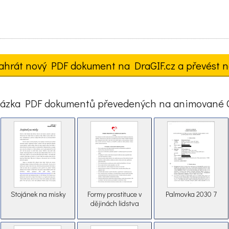
ahrát nový PDF dokument na DraGIF.cz a převést n
ázka PDF dokumentů převedených na animované 
Stojánek na misky
Formy prostituce v
Palmovka 2030 7
dějinách lidstva