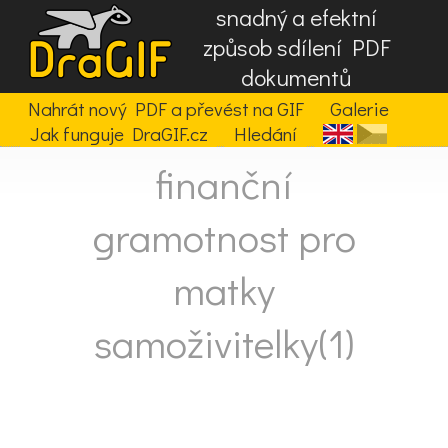
snadný a efektní
způsob sdílení PDF
dokumentů
Nahrát nový PDF a převést na GIF
Galerie
Jak funguje DraGIF.cz
Hledání
finanční
gramotnost pro
matky
samoživitelky(1)