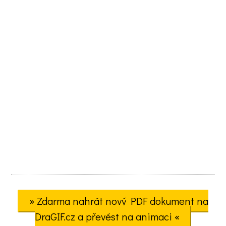
» Zdarma nahrát nový PDF dokument na
DraGIF.cz a převést na animaci «