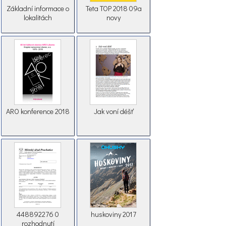
Základní informace o
Teta TOP 2018 09a
lokalitách
novy
ARO konference 2018
Jak voní déšť
448892276 0
huskoviny 2017
rozhodnutí