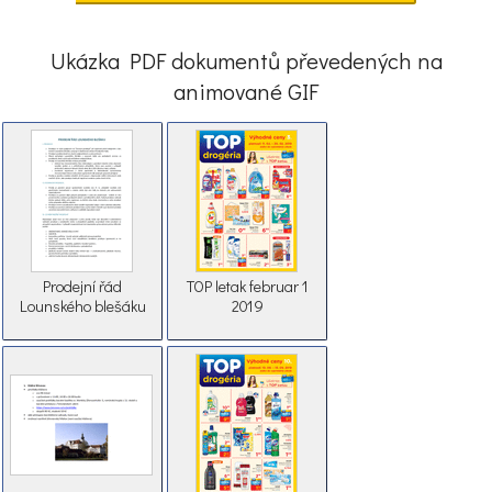
Ukázka PDF dokumentů převedených na
animované GIF
Prodejní řád
TOP letak februar 1
Lounského blešáku
2019