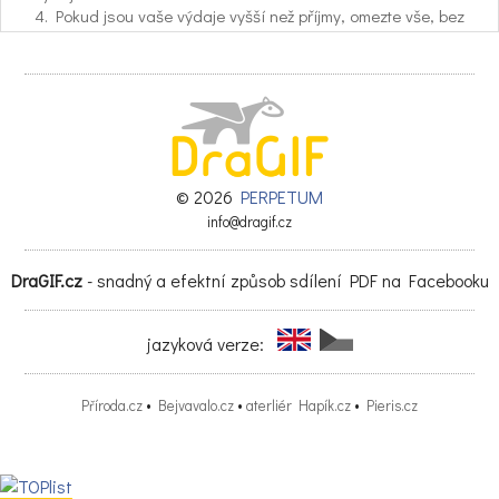
4. Pokud jsou vaše výdaje vyšší než příjmy, omezte vše, bez
čeho se můžete obejít,
například cigarety a alkohol nebo návštěvy restaurací.
5. Zkuste navštěvovat s dětmi kulturní akce, kde je vstup
zdarma.
6. Kupujte levnější oblečení, využívejte dětské bazárky a
svépomocné skupiny matek
samoživitelek například na facebooku.
7. Dbejte o své zdraví, abyste ušetřili za zdravotní péči.
© 2026
PERPETUM
Sportujte. Pro zlepšení vaší
info@dragif.cz
kondice stačí i více chodit pěšky, tím můžete ušetřit za
městskou hromadnou dopravu.
DraGIF.cz
- snadný a efektní způsob sdílení PDF na Facebooku
8. Najděte si spolubydlícího nebo podnájemníka, abyste
získali další finanční příjem.
9. Snažte se v případě finanční nouze nejdříve požádat o
jazyková verze:
pomoc rodinu a pak teprve
uvažujte o jiném řešení, například půjčkou.
10. Snažte se každý měsíc uspořit aspoň 5% z vašich příjmů
Příroda.cz
•
Bejvavalo.cz
•
aterliér Hapík.cz
•
Pieris.cz
jako finanční rezervu.
11. Vyhněte se nebankovním půjčkám, kreditním kartám a
spotřebitelským úvěrům.
Většinou jsou spojeny s vysokými splátkami, hrozbou