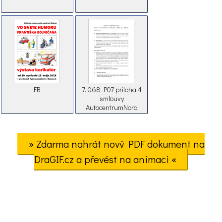
FB
7. 068 P07 priloha 4
smlouvy
AutocentrumNord
» Zdarma nahrát nový PDF dokument na
DraGIF.cz a převést na animaci «