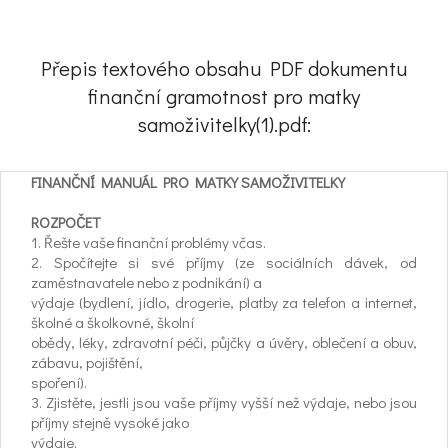
Přepis textového obsahu PDF dokumentu
finanční gramotnost pro matky
samoživitelky(1).pdf:
FINANČNÍ MANUÁL PRO MATKY SAMOŽIVITELKY
ROZPOČET
1. Řešte vaše finanční problémy včas.
2. Spočítejte si své příjmy (ze sociálních dávek, od
zaměstnavatele nebo z podnikání) a
výdaje (bydlení, jídlo, drogerie, platby za telefon a internet,
školné a školkovné, školní
obědy, léky, zdravotní péči, půjčky a úvěry, oblečení a obuv,
zábavu, pojištění,
spoření).
3. Zjistěte, jestli jsou vaše příjmy vyšší než výdaje, nebo jsou
příjmy stejně vysoké jako
výdaje.