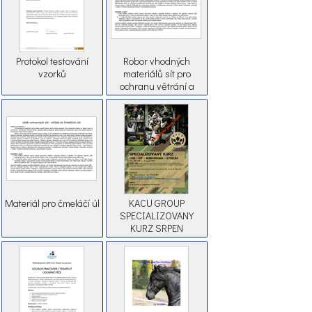
Protokol testování
Robor vhodných
vzorků
materiálů sít pro
ochranu větrání a
tvorbu pachových
pastí.
Materiál pro čmeláčí úl
KACU GROUP
SPECIALIZOVANY
KURZ SRPEN