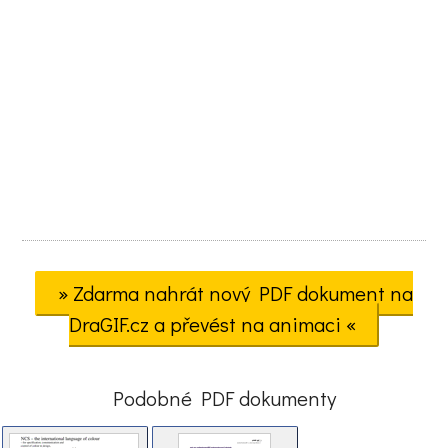
» Zdarma nahrát nový PDF dokument na
DraGIF.cz a převést na animaci «
Podobné PDF dokumenty