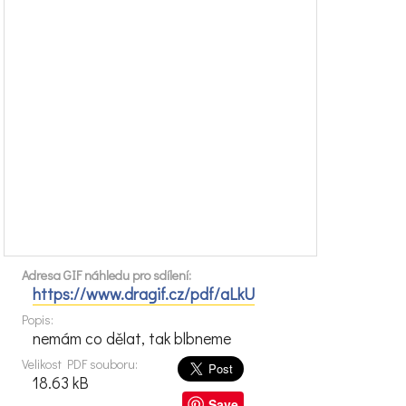
Adresa GIF náhledu pro sdílení:
https://www.dragif.cz/pdf/aLkU
Popis:
nemám co dělat, tak blbneme
Velikost PDF souboru:
18.63 kB
Save