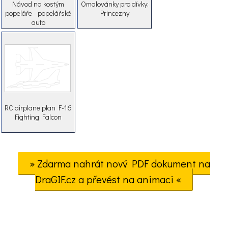
Návod na kostým
Omalovánky pro dívky:
popeláře - popelářské
Princezny
auto
RC airplane plan F-16
Fighting Falcon
» Zdarma nahrát nový PDF dokument na
DraGIF.cz a převést na animaci «