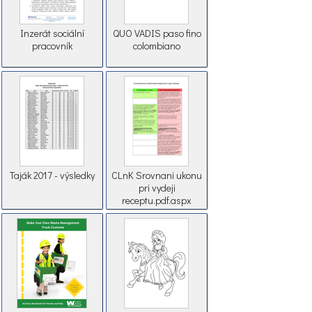
Inzerát sociální
QUO VADIS paso fino
pracovník
colombiano
Taják 2017 - výsledky
CLnK Srovnani ukonu
pri vydeji
receptu.pdf.aspx