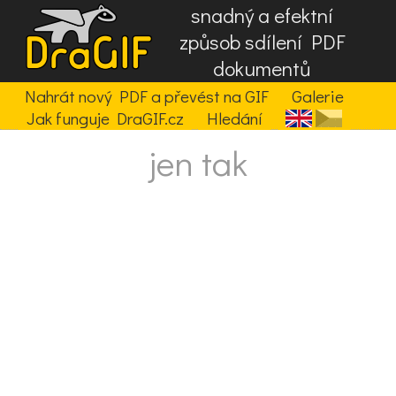
snadný a efektní
způsob sdílení PDF
dokumentů
Nahrát nový PDF a převést na GIF
Galerie
Jak funguje DraGIF.cz
Hledání
jen tak