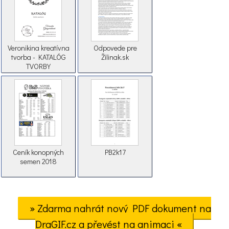
Veronikina kreatívna
Odpovede pre
tvorba - KATALÓG
Žilinak.sk
TVORBY
Ceník konopných
PB2k17
semen 2018
» Zdarma nahrát nový PDF dokument na
DraGIF.cz a převést na animaci «