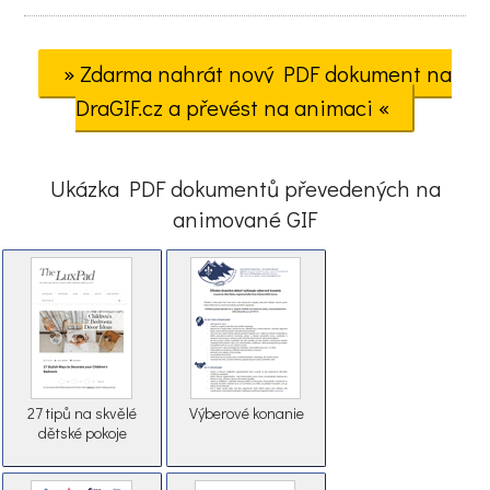
» Zdarma nahrát nový PDF dokument na
DraGIF.cz a převést na animaci «
Ukázka PDF dokumentů převedených na
animované GIF
27 tipů na skvělé
Výberové konanie
dětské pokoje