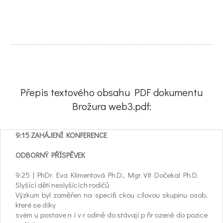
Přepis textového obsahu PDF dokumentu
Brožura web3.pdf:
9:15 ZAHÁJENÍ KONFERENCE
ODBORNÝ PŘÍSPĚVEK
9:25 | PhDr. Eva Klimentová Ph.D., Mgr. Vít Dočekal Ph.D.
Slyšící děti neslyšících rodičů
Výzkum byl zaměřen na speciﬁ ckou cílovou skupinu osob,
které se díky
svém u postave n í v r odině do stávají p řir ozeně do pozice