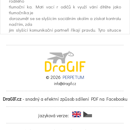
rodilého
tlumoční ka. Moti vací r odičů k využí vání dítěte jako
tlumočníka je
dorozumět se se slyšícím sociálním okolím a získat kontrolu
nad tím, zda
jim slyšící komunikační partneři říkají pravdu. Tyto situace
činí neslyšící
rodiče na svých slyšících dětech do jisté míry závislé, což v
jejich rodině
vytváří speciﬁ ckou konstelaci rodinných pozic a rolí.
STUDENTSKÁ SEKCE
9:50 | Kristýna Hájková
© 2026
PERPETUM
UPOL, Kulturní a sociální antropologie
info@dragif.cz
Organiza ce neform álních dob rovol nic kých iniciativ při
přijímání
DraGIF.cz
- snadný a efektní způsob sdílení PDF na Facebooku
uprchlíků v Rakousku
Příchod statisíců žadatelů o azyl během roku 2015 znamenal
jazyková verze:
zásadní
výzvu pro mnoho evrospkých států. Rakousko je zemí, která
zaznamela