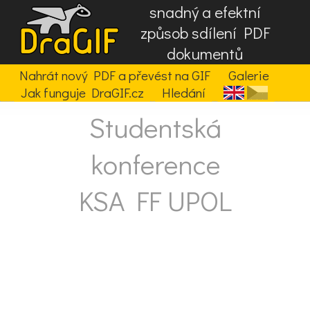
snadný a efektní
způsob sdílení PDF
dokumentů
Nahrát nový PDF a převést na GIF
Galerie
Jak funguje DraGIF.cz
Hledání
Studentská
konference
KSA FF UPOL