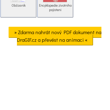
Občasník
Encyklopedie zivotniho
pojisteni
» Zdarma nahrát nový PDF dokument na
DraGIF.cz a převést na animaci «