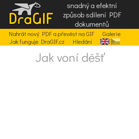
snadný a efektní
způsob sdílení PDF
dokumentů
Nahrát nový PDF a převést na GIF
Galerie
Jak funguje DraGIF.cz
Hledání
Jak voní déšť