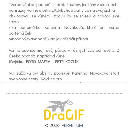
Tvorba vůní se podobá skládání hudby, jen tóny v akordech
nahrazují vonné složky. ,,Kdyby lidé dali více na svůj čich a
obklopovali se vůněmi, zbavili by se stresu a nakopli své
libido,“
říká parfumérka Kateřina Nováková, která při tvorbě
parfémů čelí
mnoha výzvám: například jak předčit přírodu.
Vonné esence mají svůj původ v různých částech světa. Z
Česka pochází například vůně
lišejníku. FOTO MAFRA – PETR KOZLÍK
Na začátku byl absint, popisuje Kateřina Nováková start
své vonné cesty. Když se pro
svou seminární práci na studiích VŠCHT snažila odkrýt
tajemství psychoaktivní látky
přítomné v absintu a její působení v pelyňku a šalvěji, účinky
rostlin na mysl a tělo ji
oslovily natolik, že se rozhodla stát se parfumérkou. O šest
let později mě již vítá ve
vlastní galerii vůní v pražském Karlíně, které dominuje
příjemný odér pryskyřice.
© 2026
PERPETUM