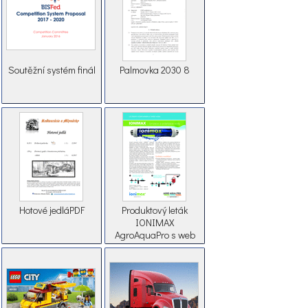
Soutěžní systém finál
Palmovka 2030 8
Hotové jedláPDF
Produktový leták
IONIMAX
AgroAquaPro s web
IONIX.cz (1)