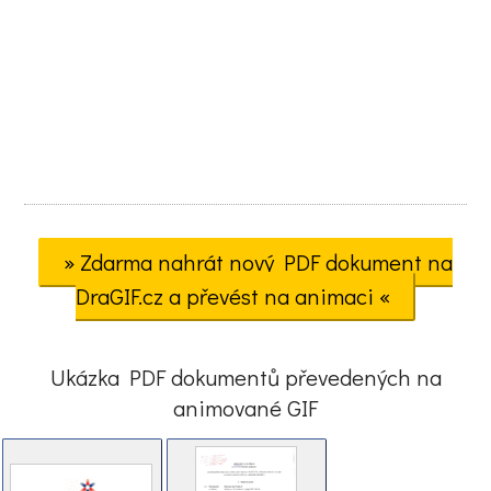
» Zdarma nahrát nový PDF dokument na
DraGIF.cz a převést na animaci «
Ukázka PDF dokumentů převedených na
animované GIF