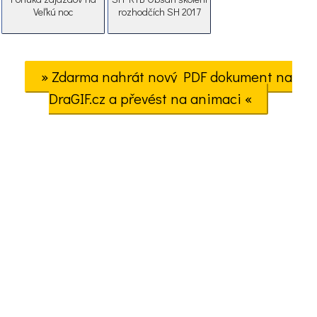
Veľkú noc
rozhodčích SH 2017
» Zdarma nahrát nový PDF dokument na
DraGIF.cz a převést na animaci «