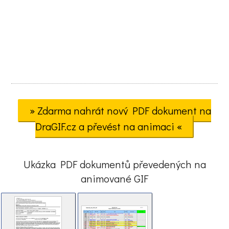
» Zdarma nahrát nový PDF dokument na
DraGIF.cz a převést na animaci «
Ukázka PDF dokumentů převedených na
animované GIF