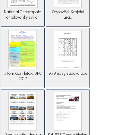
National Geographic:
Odpověď Krajský
omalovánky zvířat
úřad
Informační leták DPC
9x9 easy sudokutodo
2017
Ponuka zájazdov na
SH RTB Obsah školení