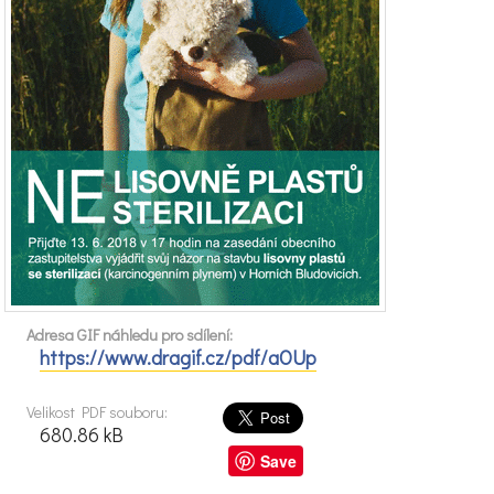
Adresa GIF náhledu pro sdílení:
https://www.dragif.cz/pdf/aOUp
Velikost PDF souboru:
680.86 kB
Save