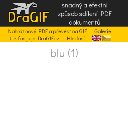
snadný a efektní
způsob sdílení PDF
dokumentů
Nahrát nový PDF a převést na GIF
Galerie
Jak funguje DraGIF.cz
Hledání
blu (1)