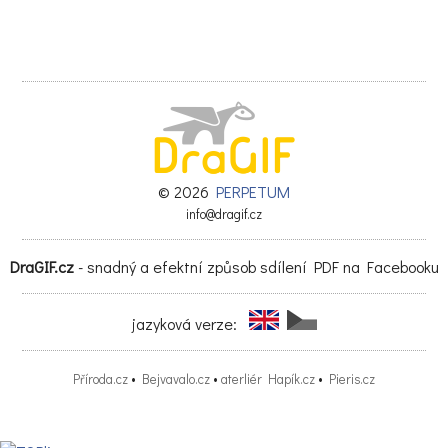
© 2026
PERPETUM
info@dragif.cz
DraGIF.cz
- snadný a efektní způsob sdílení PDF na Facebooku
jazyková verze:
Příroda.cz
•
Bejvavalo.cz
•
aterliér Hapík.cz
•
Pieris.cz