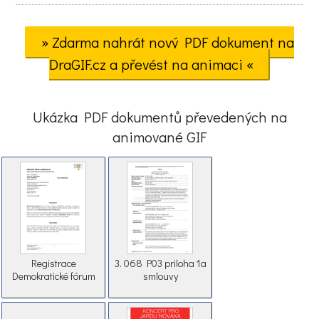
» Zdarma nahrát nový PDF dokument na
DraGIF.cz a převést na animaci «
Ukázka PDF dokumentů převedených na
animované GIF
Registrace
3. 068 P03 priloha 1a
Demokratické fórum
smlouvy