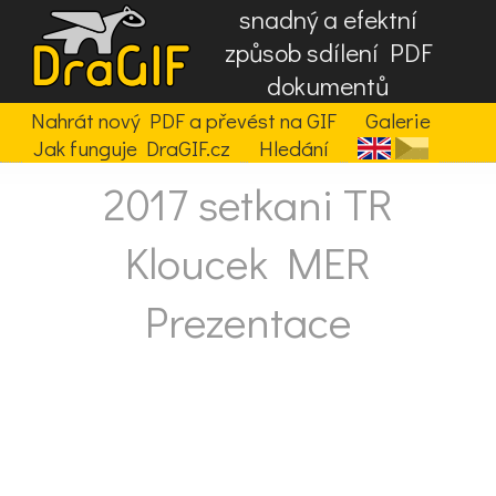
snadný a efektní
způsob sdílení PDF
dokumentů
Nahrát nový PDF a převést na GIF
Galerie
Jak funguje DraGIF.cz
Hledání
2017 setkani TR
Kloucek MER
Prezentace