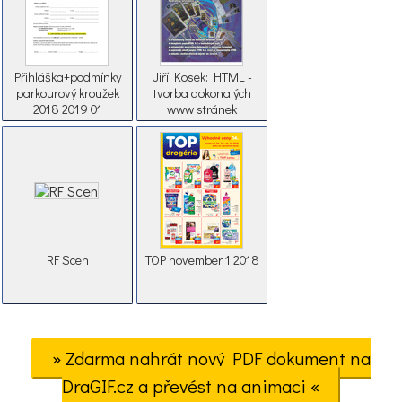
Přihláška+podmínky
Jiří Kosek: HTML -
parkourový kroužek
tvorba dokonalých
2018 2019 01
www stránek
RF Scen
TOP november 1 2018
» Zdarma nahrát nový PDF dokument na
DraGIF.cz a převést na animaci «