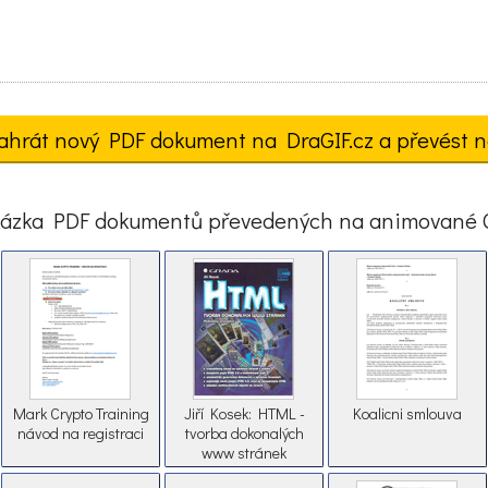
ahrát nový PDF dokument na DraGIF.cz a převést n
ázka PDF dokumentů převedených na animované 
Mark Crypto Training
Jiří Kosek: HTML -
Koalicni smlouva
návod na registraci
tvorba dokonalých
www stránek