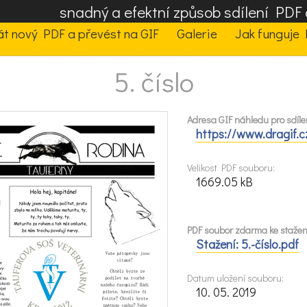
snadný a efektní způsob sdílení PD
t nový PDF a převést na GIF
Galerie
Jak funguje 
5. číslo
Adresa GIF náhledu pro sdíle
https://www.dragif.
Velikost PDF souboru:
1669.05 kB
PDF soubor zdarma ke stažen
Stažení: 5.-číslo.pdf
Datum uložení souboru:
10. 05. 2019