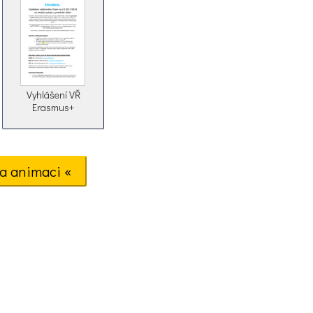
Vyhlášení VŘ
Erasmus+
a animaci «