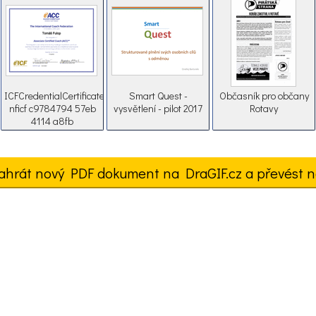
ICFCredentialCertificate
Smart Quest -
Občasník pro občany
nficf c9784794 57eb
vysvětlení - pilot 2017
Rotavy
4114 a8fb
b08313a6c8287162018
ahrát nový PDF dokument na DraGIF.cz a převést n