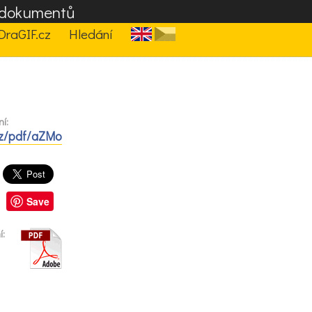
F dokumentů
DraGIF.cz
Hledání
ní:
cz/pdf/aZMo
Save
í: