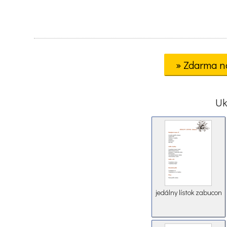
» Zdarma n
Uk
jedálny lístok zabucon