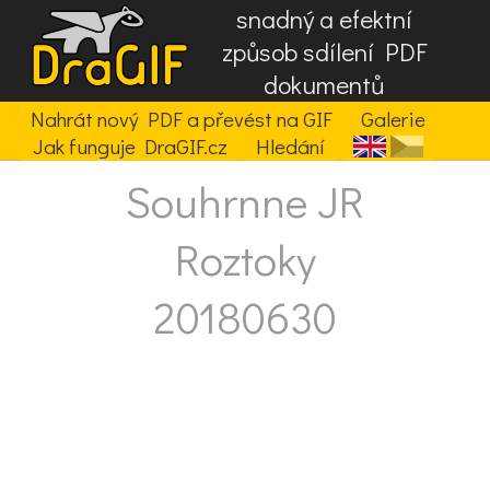
snadný a efektní
způsob sdílení PDF
dokumentů
Nahrát nový PDF a převést na GIF
Galerie
Jak funguje DraGIF.cz
Hledání
Souhrnne JR
Roztoky
20180630