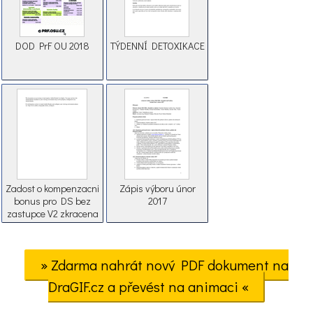
DOD PrF OU 2018
TÝDENNÍ DETOXIKACE
Zadost o kompenzacni
Zápis výboru únor
bonus pro DS bez
2017
zastupce V2 zkracena
» Zdarma nahrát nový PDF dokument na
DraGIF.cz a převést na animaci «