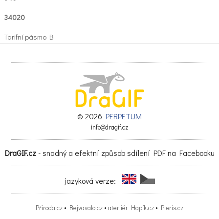
34020
Tarifní pásmo B
•Dejvická #
02340
350
340
© 2026
PERPETUM
info@dragif.cz
350
DraGIF.cz
- snadný a efektní způsob sdílení PDF na Facebooku
340
340
jazyková verze:
350
Příroda.cz
•
Bejvavalo.cz
•
aterliér Hapík.cz
•
Pieris.cz
340