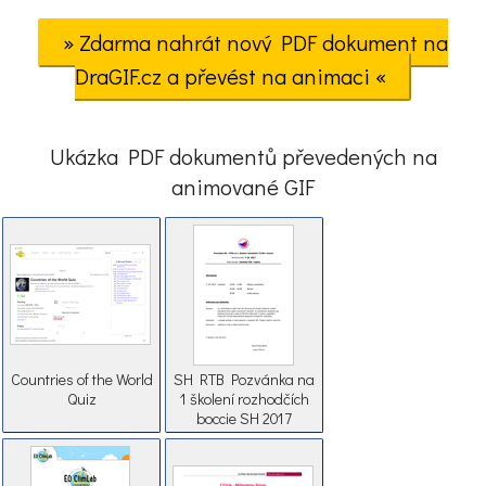
» Zdarma nahrát nový PDF dokument na
DraGIF.cz a převést na animaci «
Ukázka PDF dokumentů převedených na
animované GIF
Countries of the World
SH RTB Pozvánka na
Quiz
1 školení rozhodčích
boccie SH 2017