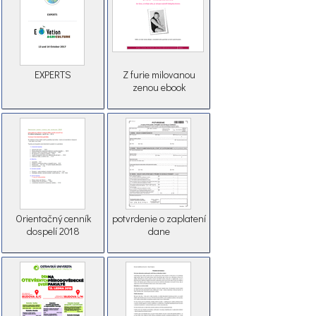
EXPERTS
Z furie milovanou
zenou ebook
Orientačný cenník
potvrdenie o zaplatení
dospelí 2018
dane