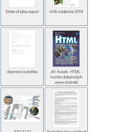
State of play report
chilli sadenice 2018
doprava a platba
Jiří Kosek: HTML -
tvorba dokonalých
www stránek
2017 12 12
Posledné časy príchod