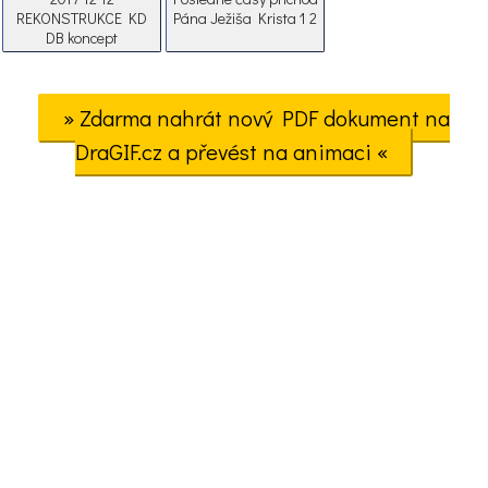
REKONSTRUKCE KD
Pána Ježiša Krista 1 2
DB koncept
» Zdarma nahrát nový PDF dokument na
DraGIF.cz a převést na animaci «