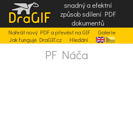
snadný a efektní
způsob sdílení PDF
dokumentů
Nahrát nový PDF a převést na GIF
Galerie
Jak funguje DraGIF.cz
Hledání
PF Náča