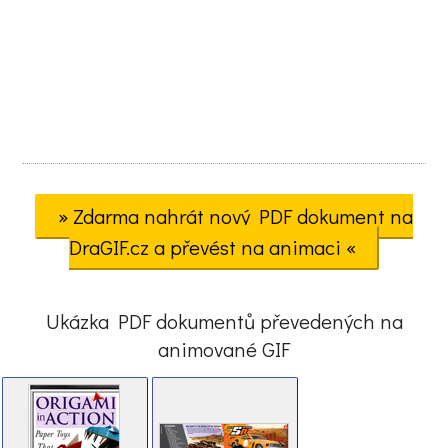
» Zdarma nahrát nový PDF dokument na
DraGIF.cz a převést na animaci «
Ukázka PDF dokumentů převedených na
animované GIF