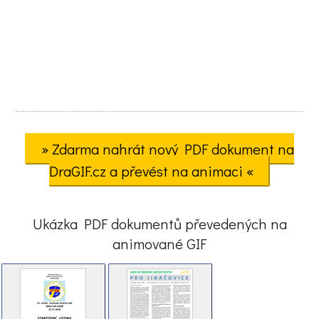
» Zdarma nahrát nový PDF dokument na
DraGIF.cz a převést na animaci «
Ukázka PDF dokumentů převedených na
animované GIF