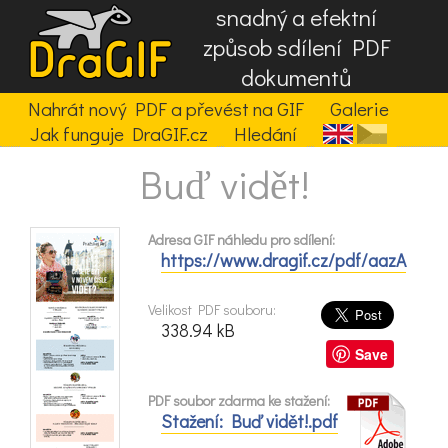
snadný a efektní
způsob sdílení PDF
dokumentů
Nahrát nový PDF a převést na GIF
Galerie
Jak funguje DraGIF.cz
Hledání
Buď vidět!
Adresa GIF náhledu pro sdílení:
https://www.dragif.cz/pdf/aazA
Velikost PDF souboru:
338.94 kB
Save
PDF soubor zdarma ke stažení:
Stažení: Buď vidět!.pdf