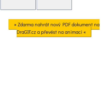
» Zdarma nahrát nový PDF dokument na
DraGIF.cz a převést na animaci «