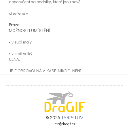
doporučení na podniky, které jsou nově
otevřené v
Praze
MOŽNOSTI UMÍSTĚNÍ:
• vizuál malý
• vizuál velký
CENA:
JE DOBROVOLNÁ V KASE NIKDO NENÍ
Dle uvážení redakce = neprodává se.
Slevové kupóny, které si lidé vystřihnou
uplatní danou slevu v
podniku. Vždy je
uvedeno za jakých podmínek je možné slevu
© 2026
PERPETUM
uplatnit. (objednávka předem,
info@dragif.cz