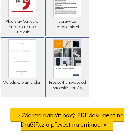
Vladislav Vančura:
zprávy ze
Kubula a Kuba
zdravotnictví
Kubikula
Metodický plán školení
Prospekt Inovace od
evropské jedničky
» Zdarma nahrát nový PDF dokument na
DraGIF.cz a převést na animaci «