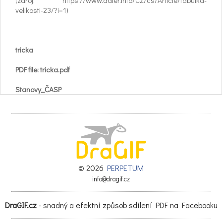
(zdroj: https://www.adler.info/CZ/cs/Article/tabulka-
velikosti-23/?i=1)
tricka
PDF file: tricka.pdf
Stanovy_ČASP
© 2026
PERPETUM
info@dragif.cz
DraGIF.cz
- snadný a efektní způsob sdílení PDF na Facebooku