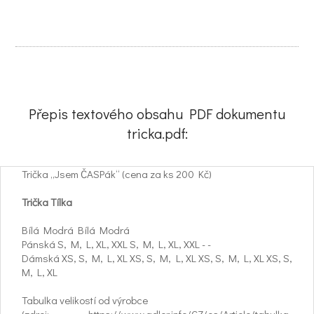
Přepis textového obsahu PDF dokumentu
tricka.pdf:
Trička „Jsem ČASPák“ (cena za ks 200 Kč)
Trička Tílka
Bílá Modrá Bílá Modrá
Pánská S, M, L, XL, XXL S, M, L, XL, XXL - -
Dámská XS, S, M, L, XL XS, S, M, L, XL XS, S, M, L, XL XS, S,
M, L, XL
Tabulka velikostí od výrobce