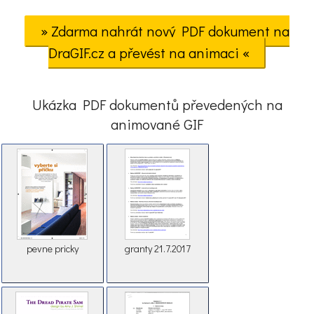
» Zdarma nahrát nový PDF dokument na
DraGIF.cz a převést na animaci «
Ukázka PDF dokumentů převedených na
animované GIF
pevne pricky
granty 21.7.2017