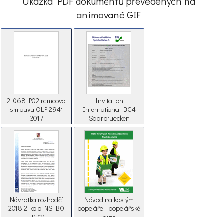
Ukázka PDF dokumentů převedených na
animované GIF
2. 068 P02 ramcova
Invitation
smlouva OLP 2941
International BC4
2017
Saarbruecken
GERMANY 2018 (2)
Návratka rozhodčí
Návod na kostým
2018 2. kolo NS BO
popeláře - popelářské
BR (2)
auto