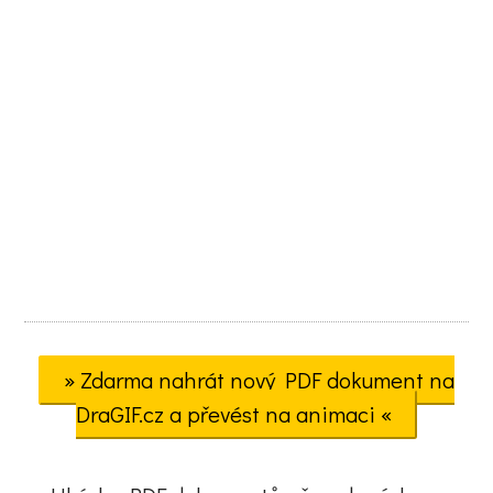
» Zdarma nahrát nový PDF dokument na
DraGIF.cz a převést na animaci «