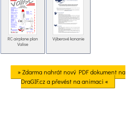
RC airplane plan
Výberové konanie
Valise
» Zdarma nahrát nový PDF dokument na
DraGIF.cz a převést na animaci «