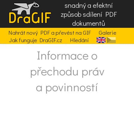
snadný a efektní
způsob sdílení PDF
dokumentů
Nahrát nový PDF a převést na GIF
Galerie
Jak funguje DraGIF.cz
Hledání
Informace o
přechodu práv
a povinností