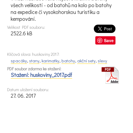
všech velikostí - od batohů na kolo po batohy
na expedice či vysokohorskou turistiku a
kempování.
Velikost PDF souboru:
2522.6 kB
Save
Klíčová slova: huskoviny 2017:
spacáky
,
stany
,
karimatky
,
batohy
,
akční sety
,
slevy
PDF soubor zdarma ke stažení:
Stažení: huskoviny_2017.pdf
Datum uložení souboru:
27. 06. 2017