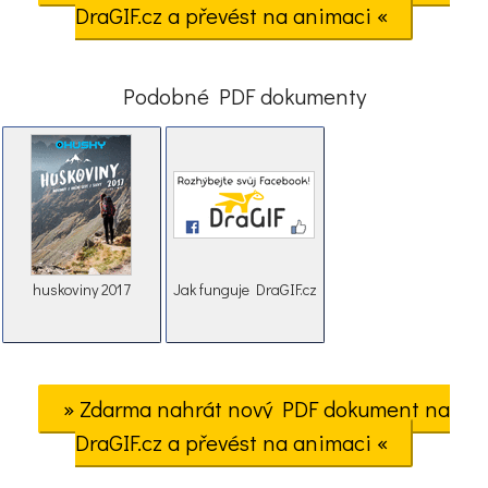
DraGIF.cz a převést na animaci «
Podobné PDF dokumenty
huskoviny 2017
Jak funguje DraGIF.cz
» Zdarma nahrát nový PDF dokument na
DraGIF.cz a převést na animaci «