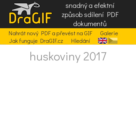
snadný a efektní
způsob sdílení PDF
dokumentů
Nahrát nový PDF a převést na GIF
Galerie
Jak funguje DraGIF.cz
Hledání
huskoviny 2017