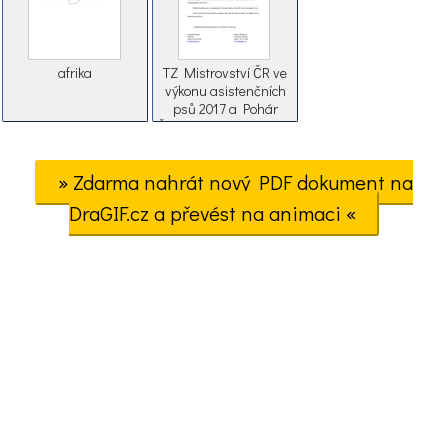
afrika
TZ Mistrovství ČR ve
výkonu asistenčních
psů 2017 a Pohár
Českého kynologického
svazu vodících psů
2017
» Zdarma nahrát nový PDF dokument na
DraGIF.cz a převést na animaci «