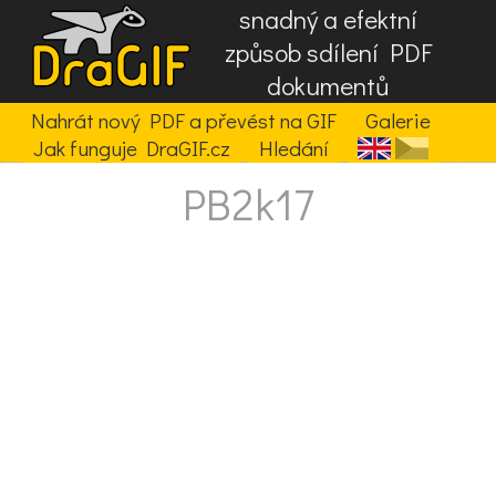
snadný a efektní
způsob sdílení PDF
dokumentů
Nahrát nový PDF a převést na GIF
Galerie
Jak funguje DraGIF.cz
Hledání
PB2k17