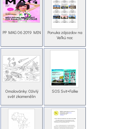
PP MAG 06 2019 MIN
Ponuka zájazdov na
Veľkú noc
Omalovánky: Oživlý
SOS Svit+Falke
svět zkamenělin