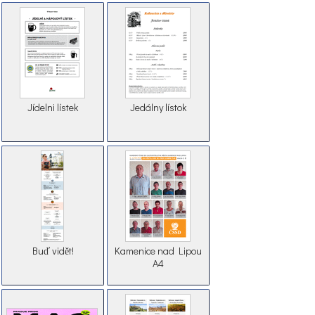
Jídelni lístek
Jedálny lístok
Buď vidět!
Kamenice nad Lipou
A4