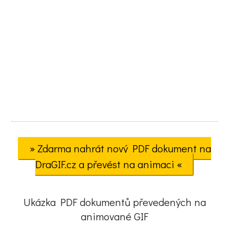
» Zdarma nahrát nový PDF dokument na
DraGIF.cz a převést na animaci «
Ukázka PDF dokumentů převedených na
animované GIF