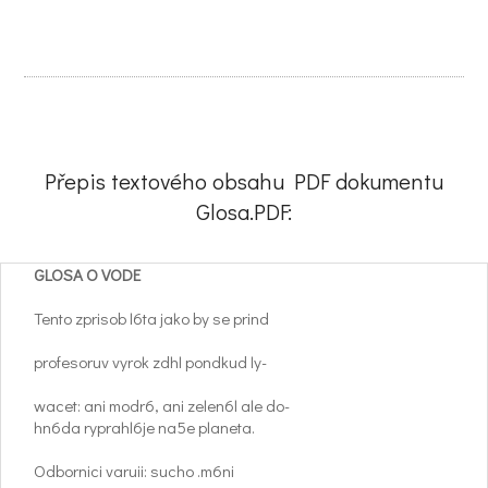
Přepis textového obsahu PDF dokumentu
Glosa.PDF:
GLOSA O VODE
Tento zprisob l6ta jako by se prind
profesoruv vyrok zdhl pondkud ly-
wacet: ani modr6, ani zelen6l ale do-
hn6da ryprahl6je na5e planeta.
Odbornici varuii: sucho .m6ni