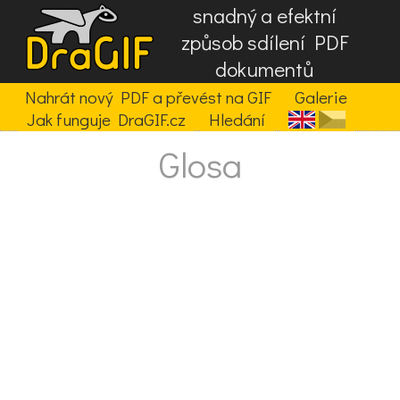
snadný a efektní
způsob sdílení PDF
dokumentů
Nahrát nový PDF a převést na GIF
Galerie
Jak funguje DraGIF.cz
Hledání
Glosa