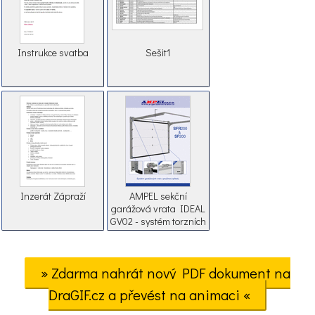
Instrukce svatba
Sešit1
Inzerát Zápraží
AMPEL sekční
garážová vrata IDEAL
GV02 - systém torzních
pružin nad vraty
» Zdarma nahrát nový PDF dokument na
DraGIF.cz a převést na animaci «