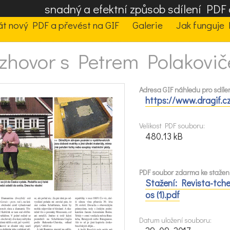
snadný a efektní způsob sdílení PD
t nový PDF a převést na GIF
Galerie
Jak funguje 
zhovor s Petrem Polakovi
Adresa GIF náhledu pro sdílen
https://www.dragif.c
Velikost PDF souboru:
480.13 kB
PDF soubor zdarma ke stažení
Stažení: Revista-tch
os (1).pdf
Datum uložení souboru: