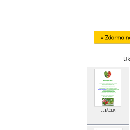
» Zdarma n
Uk
LETÁČEK