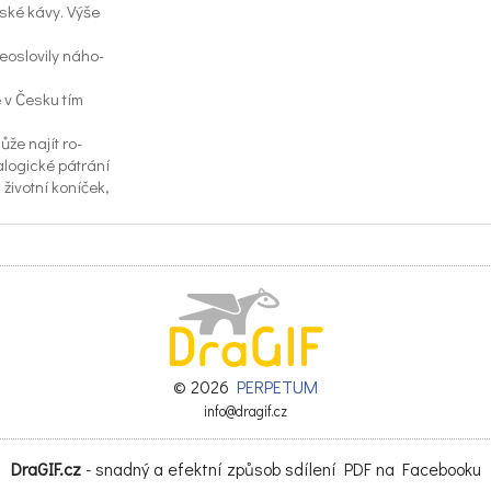
lské kávy. Výše
eoslovily náho-
e v Česku tím
že najít ro-
logické pátrání
životní koníček,
nně. Propadl mu
dy se rozhodl
stních členů ro-
o příbuznými se
aprapředci z rodu
© 2026
PERPETUM
i sliby o lepším
info@dragif.cz
.
DraGIF.cz
- snadný a efektní způsob sdílení PDF na Facebooku
e jako eko-