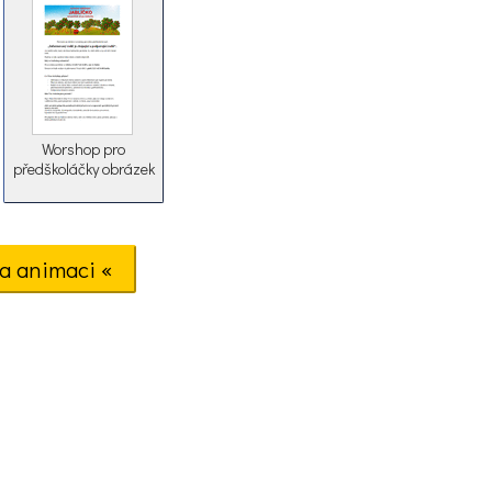
Worshop pro
předškoláčky obrázek
a animaci «