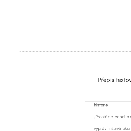
Přepis text
historie
„Prostě se jednoho 
vypráví inženýr eko