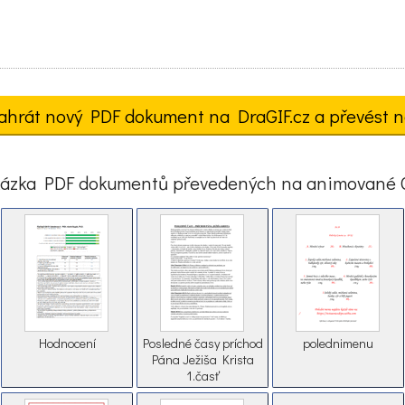
ahrát nový PDF dokument na DraGIF.cz a převést n
ázka PDF dokumentů převedených na animované 
Hodnocení
Posledné časy príchod
polednimenu
Pána Ježiša Krista
1.časť