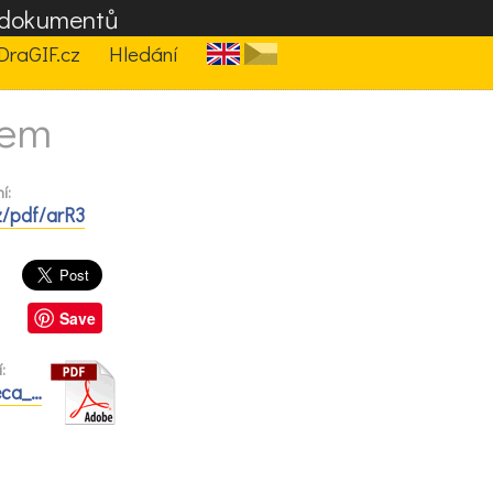
F dokumentů
DraGIF.cz
Hledání
čem
í:
z/pdf/arR3
Save
:
eca_…