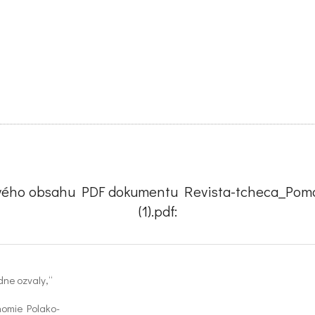
ového obsahu PDF dokumentu Revista-tcheca_Po
(1).pdf:
dne ozvaly,“
nomie Polako-