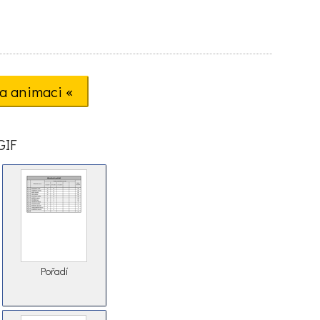
a animaci «
GIF
Pořadí