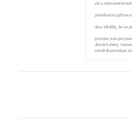
vič u milované brazi
zmíněné ho přitom n
dou. Věděly, že on j
pravým, kdo jim pomů
dinné kořeny. Genea
ostatně považuje za 
jemuž se věnuje de
před dvaceti lety, k
sledovat příběhy vla
diny. Také mezi jeh
tradovalo, že prapr
Hörbe kdysi vyslyšel
životě vJižní Americe
„V roce 1996 jsem s