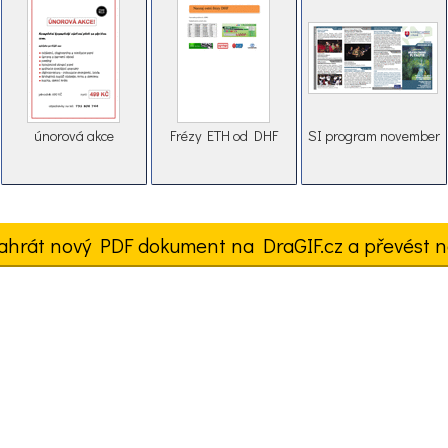
únorová akce
Frézy ETH od DHF
SI program november
ahrát nový PDF dokument na DraGIF.cz a převést n