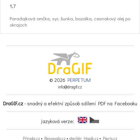
1,7
Paradajková omčka, syr, šunka, bazalka, cesnakový olej po
okrajoch
Capricciosa
1,7
Paradajková omčka, syr, šunka, šampióny, cesnakový olej
po okrajoch
. Sedliacka
© 2026
PERPETUM
1,7
info@dragif.cz
Paradajková omčka, syr, šunka, slanina, saláma, šampióny,
DraGIF.cz
- snadný a efektní způsob sdílení PDF na Facebooku
kukurica, cibuľa, feferóny,
cesnakový olej po okrajoch
jazyková verze:
. Natália
Příroda.cz
•
Bejvavalo.cz
•
aterliér Hapík.cz
•
Pieris.cz