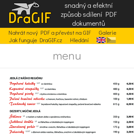
snadný a efektní
způsob sdílení PDF
dokumentů
Nahrát nový PDF a převést na GIF
Galerie
Jak funguje DraGIF.cz
Hledání
menu