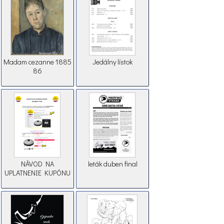
Madam cezanne 1885
Jedálny lístok
86
NÁVOD NA
leták duben final
UPLATNENIE KUPÓNU