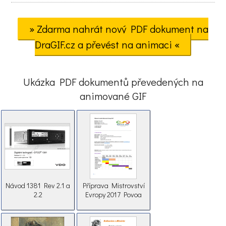
» Zdarma nahrát nový PDF dokument na
DraGIF.cz a převést na animaci «
Ukázka PDF dokumentů převedených na
animované GIF
Návod 1381 Rev 2.1 a
Příprava Mistrovství
2.2
Evropy 2017 Povoa