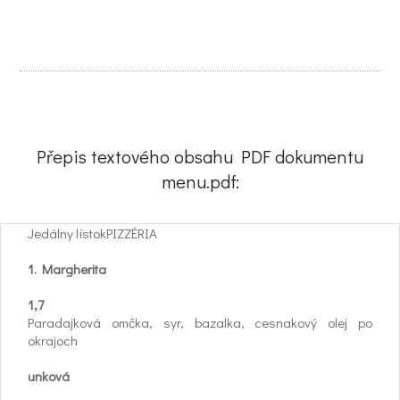
Přepis textového obsahu PDF dokumentu
menu.pdf:
Jedálny lístokPIZZÉRIA
1. Margherita
1,7
Paradajková omčka, syr, bazalka, cesnakový olej po
okrajoch
unková