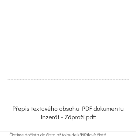
Přepis textového obsahu PDF dokumentu
Inzerát - Zápraží.pdf:
Čistíme dočista do čista až to bude křišťálově čisté