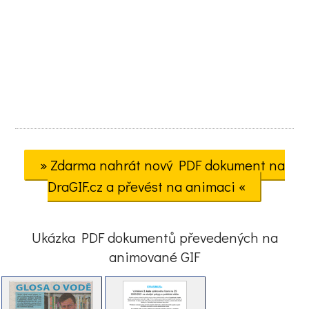
» Zdarma nahrát nový PDF dokument na
DraGIF.cz a převést na animaci «
Ukázka PDF dokumentů převedených na
animované GIF