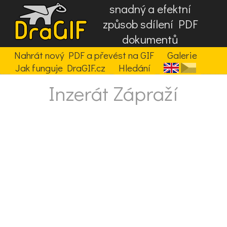
snadný a efektní
způsob sdílení PDF
dokumentů
Nahrát nový PDF a převést na GIF
Galerie
Jak funguje DraGIF.cz
Hledání
Inzerát Zápraží