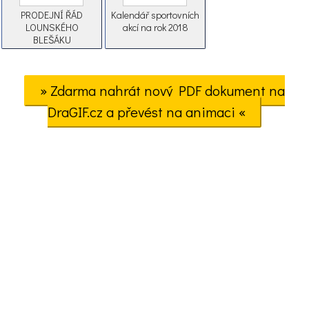
PRODEJNÍ ŘÁD
Kalendář sportovních
LOUNSKÉHO
akcí na rok 2018
BLEŠÁKU
» Zdarma nahrát nový PDF dokument na
DraGIF.cz a převést na animaci «