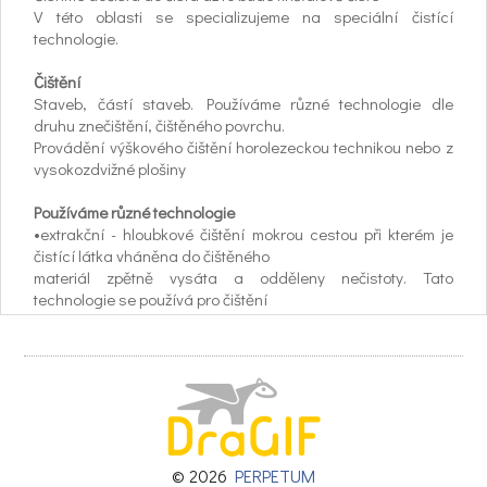
V této oblasti se specializujeme na speciální čistící
technologie.
Čištění
Staveb, částí staveb. Používáme různé technologie dle
druhu znečištění, čištěného povrchu.
Provádění výškového čištění horolezeckou technikou nebo z
vysokozdvižné plošiny
Používáme různé technologie
•extrakční - hloubkové čištění mokrou cestou při kterém je
čistící látka vháněna do čištěného
materiál zpětně vysáta a odděleny nečistoty. Tato
technologie se používá pro čištění
koberců, čalounění.
•abrazivní –tryskání povrchu vhodným abrazivním
materiálem (obrušovacím) materiálem.
•párou – odstranění nečistot horkou tlakovou párou lze
využít na širokou škálu povrchů
čalounění, fasády, střechy
•tlakovou vodou – odsranění nečistot proudem tlakové vody
© 2026
PERPETUM