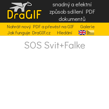
snadný a efektní
způsob sdílení PDF
dokumentů
Nahrát nový PDF a převést na GIF
Galerie
Jak funguje DraGIF.cz
Hledání
SOS Svit+Falke