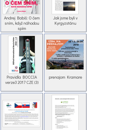
Andrej Babiš: O čem
Jak jsme byli v
sním, když náhodou
Kyrgyzstánu
spím
Pravidla BOCCIA
prenajom Kramare
verze3 2017 CZE (3)