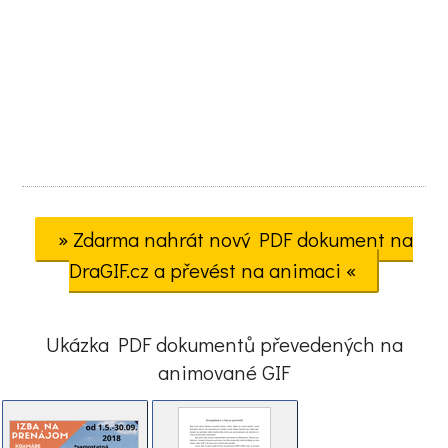
» Zdarma nahrát nový PDF dokument na
DraGIF.cz a převést na animaci «
Ukázka PDF dokumentů převedených na
animované GIF