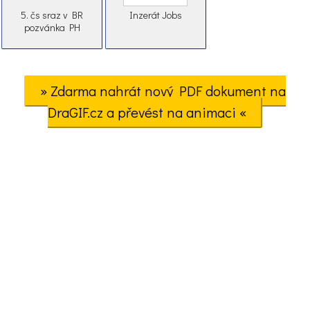
5. čs sraz v BR
Inzerát Jobs
pozvánka PH
» Zdarma nahrát nový PDF dokument na
DraGIF.cz a převést na animaci «