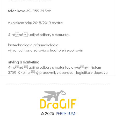
tefánikova 39, 059 21 Svit
v kolskom roku 2018/2019 otvára
4-roné tudijné odbory s maturitou
biotechnológia a farmakológia
výiva, ochrana zdravia a hodnotenie potravín
styling a marketing
4-roné tudijné odbory s maturitou a výuným listom
3759 K komerný pracovník v doprave - logistika v doprave
3457 K operátor tlae
3-roné uebné odbory s výuným listom
v duálnom vzdelávaní s firmami
FALKE Slovakia s.r.o.
Chemosvit Fibrochem a.s.
© 2026
PERPETUM
2466 H mechanik opravár - stroje a zariadenia