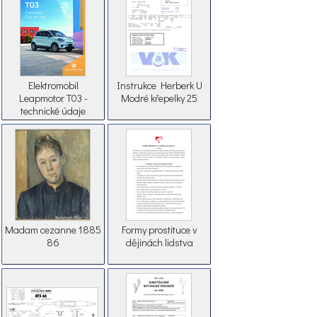
Elektromobil
Instrukce Herberk U
Leapmotor T03 -
Modré křepelky 25
technické údaje
Madam cezanne 1885
Formy prostituce v
86
dějinách lidstva