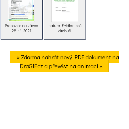
Propozice na závod
natura Frýdlantské
28. 11. 2021
cimbuří
» Zdarma nahrát nový PDF dokument na
DraGIF.cz a převést na animaci «