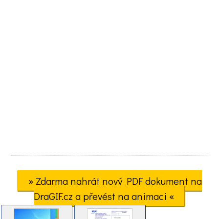
» Zdarma nahrát nový PDF dokument na
DraGIF.cz a převést na animaci «