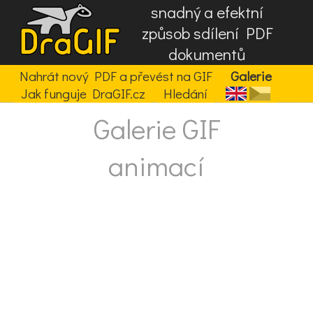
snadný a efektní
způsob sdílení PDF
dokumentů
Nahrát nový PDF a převést na GIF
Galerie
Jak funguje DraGIF.cz
Hledání
Galerie GIF
animací