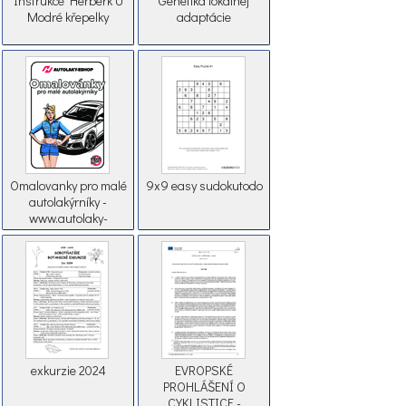
Instrukce Herberk U
Genetika lokálnej
Modré křepelky
adaptácie
Omalovanky pro malé
9x9 easy sudokutodo
autolakýrníky -
www.autolaky-
eshop.com
exkurzie 2024
EVROPSKÉ
PROHLÁŠENÍ O
CYKLISTICE -