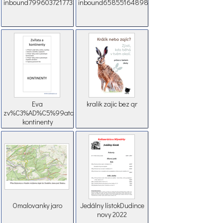
inbound7996037217733352218
inbound6585516489808861735
Eva
kralik zajic bez qr
zv%C3%AD%C5%99ata
kontinenty
Omalovanky jaro
Jedálny lístokDudince
novy 2022