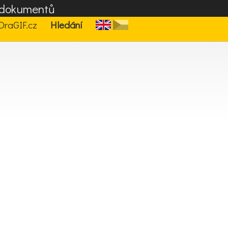
F dokumentů
DraGIF.cz
Hledání