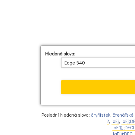
Hledaná slova:
Poslední hledaná slova:
čtyřlístek
,
čtenářské d
2
,
iaEj
,
iaEj;
iaEj)));DE
iaEj));DE