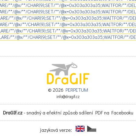
LARE/**/@x/**/CHAR(9);SET/**/@x=0x303a303a35;WAITFOR/**/DEL
LARE/**/@x/**/CHAR(9);SET/**/@x=0x303a303a35;WAITFOR/**/DELA
CLARE/**/@x/**/CHAR(9);SET/**/@x=0x303a303a35;WAITFOR/**/DEL
CLARE/**/@x/**/CHAR(9);SET/**/@x=0x303a303a35;WAITFOR/**/DEL
LARE/**/@x/**/CHAR(9);SET/**/@x=0x303a303a35;WAITFOR/**/DEL
ECLARE/**/@x/**/CHAR(9);SET/**/@x=0x303a303a35;WAITFOR/**/DE
© 2026
PERPETUM
info@dragif.cz
DraGIF.cz
- snadný a efektní způsob sdílení PDF na Facebooku
jazyková verze: