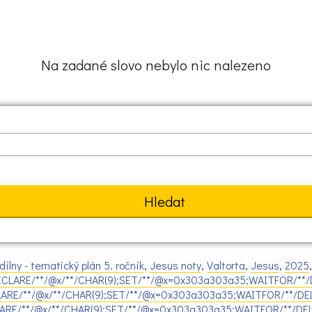
Na zadané slovo nebylo nic nalezeno
ílny - tematický plán 5. ročník
,
Jesus noty
,
Valtorta
,
Jesus
,
2025
DECLARE/**/@x/**/CHAR(9);SET/**/@x=0x303a303a35;WAITFOR/**/D
CLARE/**/@x/**/CHAR(9);SET/**/@x=0x303a303a35;WAITFOR/**/DEL
CLARE/**/@x/**/CHAR(9);SET/**/@x=0x303a303a35;WAITFOR/**/DEL