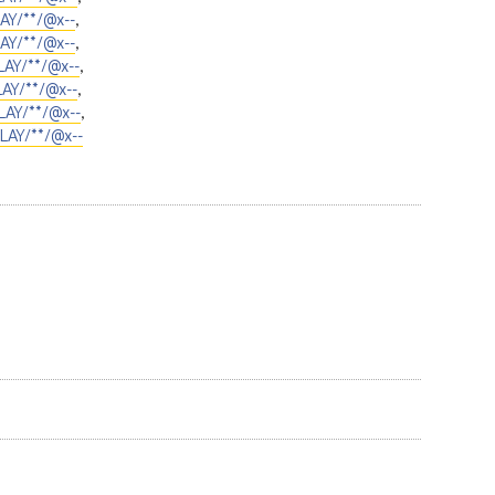
AY/**/@x--
,
Y/**/@x--
,
AY/**/@x--
,
AY/**/@x--
,
AY/**/@x--
,
LAY/**/@x--