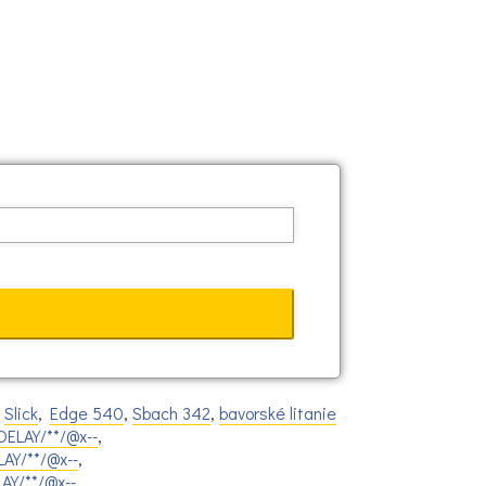
,
Slick
,
Edge 540
,
Sbach 342
,
bavorské litanie
ELAY/**/@x--
,
AY/**/@x--
,
AY/**/@x--
,