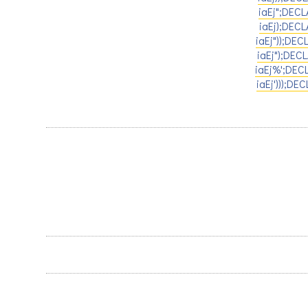
iaEj";DEC
iaEj);DEC
iaEj"));DE
iaEj");DE
iaEj%';DEC
iaEj')));D