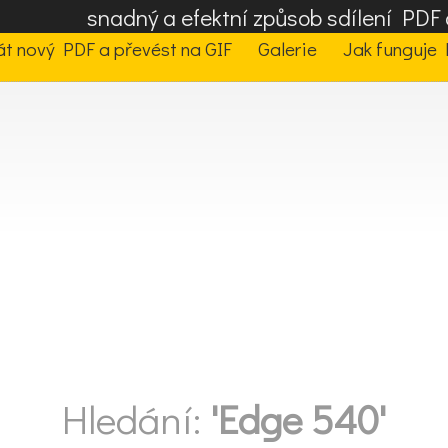
snadný a efektní způsob sdílení PD
t nový PDF a převést na GIF
Galerie
Jak funguje 
Hledání:
'Edge 540'