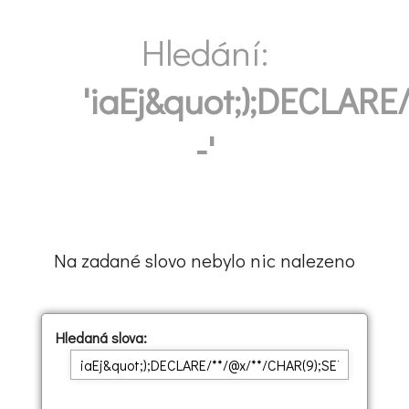
Hledání:
'iaEj&quot;);DECLAR
-'
Na zadané slovo nebylo nic nalezeno
Hledaná slova: