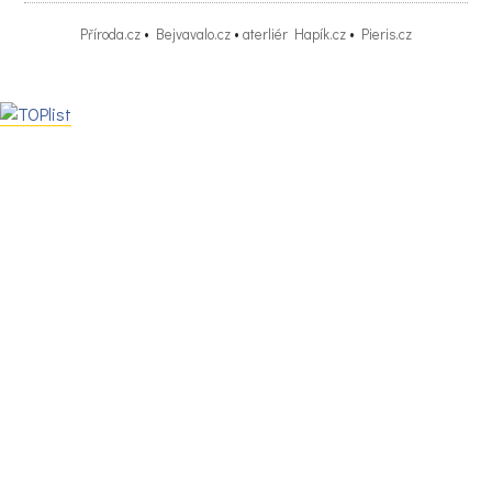
Příroda.cz
•
Bejvavalo.cz
•
aterliér Hapík.cz
•
Pieris.cz