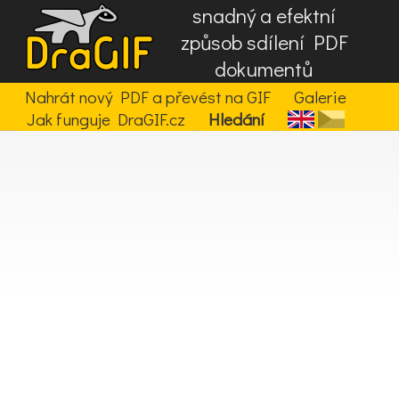
snadný a efektní
způsob sdílení PDF
dokumentů
Nahrát nový PDF a převést na GIF
Galerie
Jak funguje DraGIF.cz
Hledání