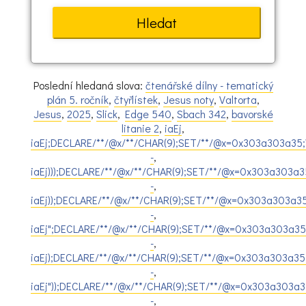
Poslední hledaná slova:
čtenářské dílny - tematický
plán 5. ročník
,
čtyřlístek
,
Jesus noty
,
Valtorta
,
Jesus
,
2025
,
Slick
,
Edge 540
,
Sbach 342
,
bavorské
litanie 2
,
iaEj
,
iaEj;DECLARE/**/@x/**/CHAR(9);SET/**/@x=0x303a303a35;
-
,
iaEj)));DECLARE/**/@x/**/CHAR(9);SET/**/@x=0x303a303a
-
,
iaEj));DECLARE/**/@x/**/CHAR(9);SET/**/@x=0x303a303a3
-
,
iaEj";DECLARE/**/@x/**/CHAR(9);SET/**/@x=0x303a303a35
-
,
iaEj);DECLARE/**/@x/**/CHAR(9);SET/**/@x=0x303a303a35
-
,
iaEj"));DECLARE/**/@x/**/CHAR(9);SET/**/@x=0x303a303a
-
,