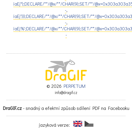
iaEj");DECLARE/**/@x/**/CHAR(9);SET/**/@x=0x303a303a3
-
,
iaEj')));DECLARE/**/@x/**/CHAR(9);SET/**/@x=0x303a303a
-
,
iaEj%';DECLARE/**/@x/**/CHAR(9);SET/**/@x=0x303a303a3
-
© 2026
PERPETUM
info@dragif.cz
DraGIF.cz
- snadný a efektní způsob sdílení PDF na Facebooku
jazyková verze: